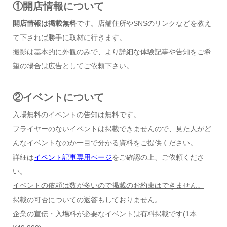
①開店情報について
開店情報は掲載無料
です。店舗住所やSNSのリンクなどを教え
て下されば勝手に取材に行きます。
撮影は基本的に外観のみで、より詳細な体験記事や告知をご希
望の場合は広告としてご依頼下さい。
②イベントについて
入場無料のイベントの告知は無料です。
フライヤーのないイベントは掲載できませんので、見た人がど
んなイベントなのか一目で分かる資料をご提供ください。
詳細は
イベント記事専用ページ
をご確認の上、ご依頼くださ
い。
イベントの依頼は数が多いので掲載のお約束はできません。
掲載の可否についての返答もしておりません。
企業の宣伝・入場料が必要なイベントは有料掲載です
(1
本