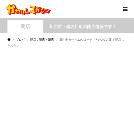
閉店
川西市・猪名川町の閉店情報です！
ブログ
閉店
,
開店・閉店
日生中央サピエのロッテリアが3/29(日)で閉店し
たみたい。