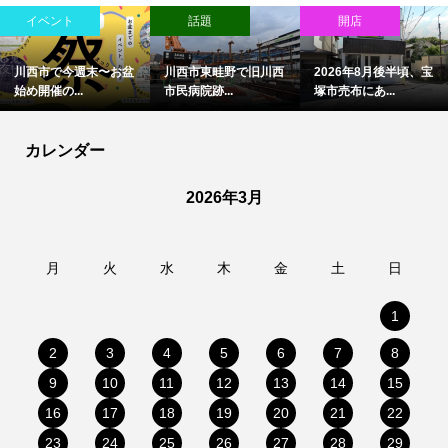
イベント
話題
開店
川西市で今週末〜お盆
川西市東畦野で旧川西
2026年8月後半頃、宝
始め開催の...
市民病院跡...
塚市売布にあ...
カレンダー
2026年3月
月
火
水
木
金
土
日
1
2
3
4
5
6
7
8
9
10
11
12
13
14
15
16
17
18
19
20
21
22
23
24
25
26
27
28
29