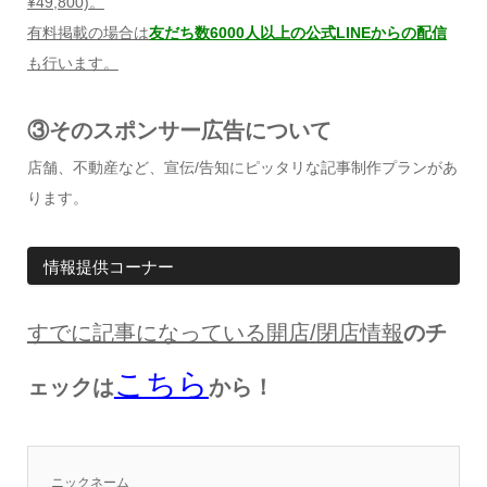
¥49,800)
。
有料掲載の場合は
友だち数6000人以上の公式LINEからの配信
も行います。
③そのスポンサー広告について
店舗、不動産など、宣伝/告知にピッタリな記事制作プランがあ
ります。
情報提供コーナー
すでに記事になっている開店
/
閉店情報
のチ
こちら
ェックは
から！
ニックネーム