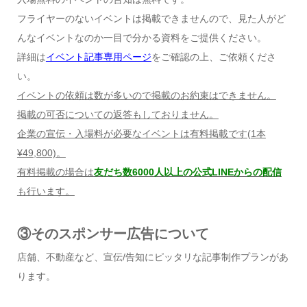
フライヤーのないイベントは掲載できませんので、見た人がど
んなイベントなのか一目で分かる資料をご提供ください。
詳細は
イベント記事専用ページ
をご確認の上、ご依頼くださ
い。
イベントの依頼は数が多いので掲載のお約束はできません。
掲載の可否についての返答もしておりません。
企業の宣伝・入場料が必要なイベントは有料掲載です
(1
本
¥49,800)
。
有料掲載の場合は
友だち数6000人以上の公式LINEからの配信
も行います。
③そのスポンサー広告について
店舗、不動産など、宣伝/告知にピッタリな記事制作プランがあ
ります。