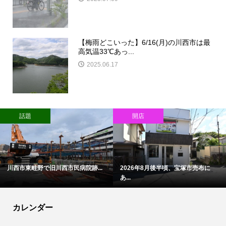
【梅雨どこいった】6/16(月)の川西市は最
高気温33℃あっ...
2025.06.17
注目！かわマガ広告
開店
川西市鼓滝のらいおん接骨院で話...
8月末〜9月頃、川西市花屋敷に
7da...
カレンダー