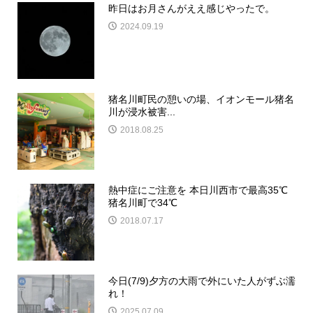
昨日はお月さんがええ感じやったで。
2024.09.19
猪名川町民の憩いの場、イオンモール猪名
川が浸水被害...
2018.08.25
熱中症にご注意を 本日川西市で最高35℃
猪名川町で34℃
2018.07.17
今日(7/9)夕方の大雨で外にいた人がずぶ濡
れ！
2025.07.09