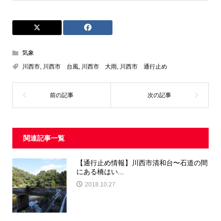
気象
川西市
,
川西市 台風
,
川西市 大雨
,
川西市 通行止め
関連記事一覧
【通行止め情報】川西市清和台〜石道の間
にある橋はい...
2018.10.27