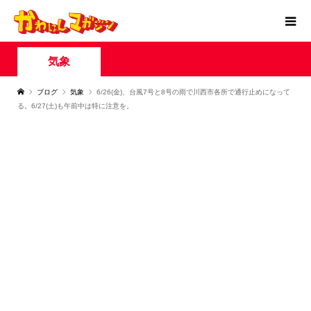
気象
ブログ
気象
6/26(金)、台風7号と8号の雨で川西市各所で通行止めになって
る。6/27(土)も午前中は特に注意を。