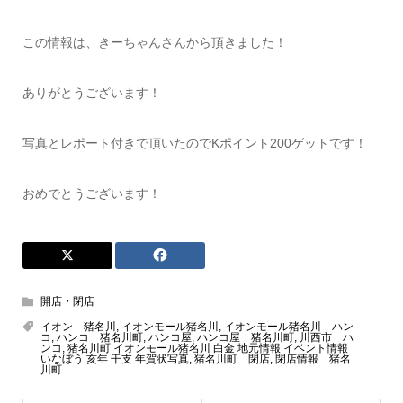
この情報は、きーちゃんさんから頂きました！
ありがとうございます！
写真とレポート付きで頂いたのでKポイント200ゲットです！
おめでとうございます！
開店・閉店
イオン 猪名川
,
イオンモール猪名川
,
イオンモール猪名川 ハン
コ
,
ハンコ 猪名川町
,
ハンコ屋
,
ハンコ屋 猪名川町
,
川西市 ハ
ンコ
,
猪名川町 イオンモール猪名川 白金 地元情報 イベント情報
いなぼう 亥年 干支 年賀状写真
,
猪名川町 閉店
,
閉店情報 猪名
川町