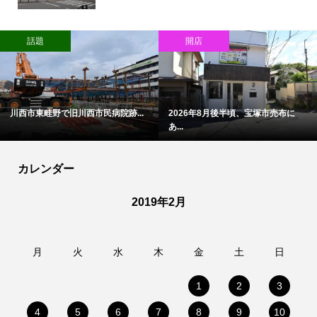
話題
開店
川西市東畦野で旧川西市民病院跡...
2026年8月後半頃、宝塚市売布に
あ...
カレンダー
2019年2月
月
火
水
木
金
土
日
1
2
3
4
5
6
7
8
9
10