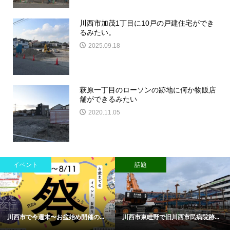
川西市加茂1丁目に10戸の戸建住宅ができ
るみたい。
2025.09.18
萩原一丁目のローソンの跡地に何か物販店
舗ができるみたい
2020.11.05
イベント
話題
川西市で今週末〜お盆始め開催の...
川西市東畦野で旧川西市民病院跡...