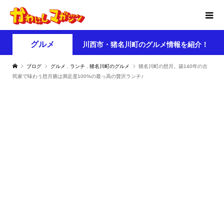
グルメ
川西市・猪名川町のグルメ情報を紹介！
ブログ
グルメ
,
ランチ
,
猪名川町のグルメ
猪名川町の想月。築140年の古
民家で味わう想月膳は満足度100%の最っ高の贅沢ランチ♪