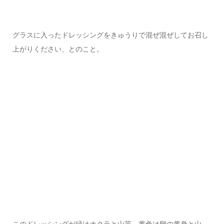
グラスに入ったドレッシングをきゅうりで混ぜ混ぜしてお召し
上がりください、とのこと。
このドレッシングが緑はオクラと山芋、黄色は卵の黄身と山