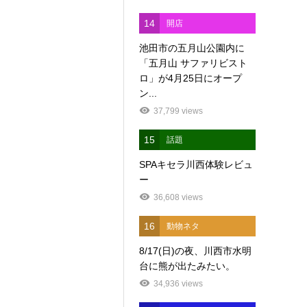
14
開店
池田市の五月山公園内に
「五月山 サファリビスト
ロ」が4月25日にオープ
ン...
37,799 views
15
話題
SPAキセラ川西体験レビュ
ー
36,608 views
16
動物ネタ
8/17(日)の夜、川西市水明
台に熊が出たみたい。
34,936 views