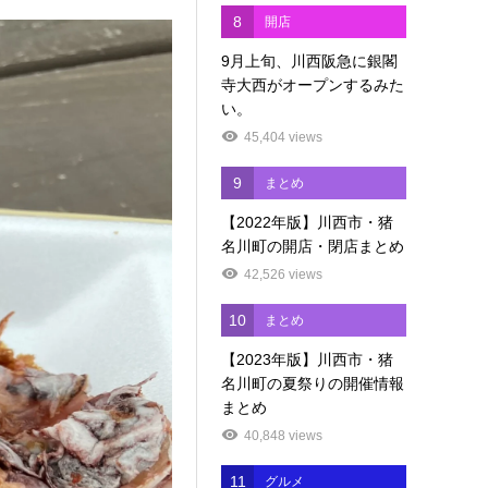
8
開店
9月上旬、川西阪急に銀閣
寺大西がオープンするみた
い。
45,404 views
9
まとめ
【2022年版】川西市・猪
名川町の開店・閉店まとめ
42,526 views
10
まとめ
【2023年版】川西市・猪
名川町の夏祭りの開催情報
まとめ
40,848 views
11
グルメ