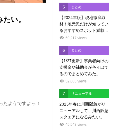
5
まとめ
【2024年版】現地徹底取
みたい。
材！地元民だけが知ってい
るおすすめスポット満載...
59,217 views
6
まとめ
【1/27更新】事業者向けの
支援金や補助金が色々出て
るのでまとめてみた。...
52,683 views
7
リニューアル
ったようですよっ！
2025年春に川西阪急がリ
ニューアルして、川西阪急
スクエアになるみたい。
45,543 views