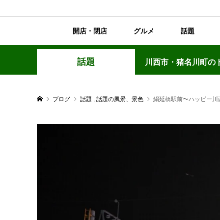
開店・閉店
グルメ
話題
話題
川西市・猪名川町の
ブログ
話題
,
話題の風景、景色
絹延橋駅前〜ハッピー川