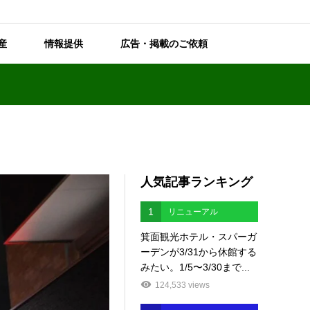
産
情報提供
広告・掲載のご依頼
人気記事ランキング
1
リニューアル
箕面観光ホテル・スパーガ
ーデンが3/31から休館する
みたい。1/5〜3/30まで...
124,533 views