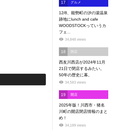
17
グルメ
12/8、能勢町の汐の湯温泉
跡地にlunch and cafe
WOODSTOCKっていうカ
フェ...
34,848 views
18
閉店
西友川西店が2024年11月
21日で閉店するみたい。
50年の歴史に幕。
34,583 views
19
開店
2025年版！川西市・猪名
川町の開店閉店情報のまと
め！
34,189 views