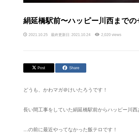
絹延橋駅前〜ハッピー川西までの
2021.10.25
最終更新日: 2021.10.24
2,020 views
Post
Share
どうも、かわマガ＠けいたろうです！
長い間工事をしていた絹延橋駅前からハッピー川西
…の前に最近やってなかった飯テロです！