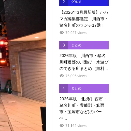
2
グルメ
【2026年3月最新版】かわ
マガ編集部選定！川西市・
猪名川町のランチ17選！
79,927 views
3
まとめ
2026年版！川西市・猪名
川町近郊の川遊び・水遊び
のできる所まとめ（無料...
75,095 views
4
まとめ
2026年版！北摂(川西市・
猪名川町・豊能郡・箕面
市・宝塚市など)のバー
ベ...
71,162 views