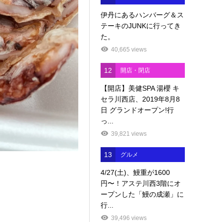
伊丹にあるハンバーグ＆ス
テーキのJUNKに行ってき
た。
40,665 views
12
開店・閉店
【開店】美健SPA 湯櫻 キ
セラ川西店、2019年8月8
日 グランドオープン!行
っ...
39,821 views
13
グルメ
4/27(土)、鰻重が1600
円〜！アステ川西3階にオ
ープンした「鰻の成瀬」に
行...
39,496 views