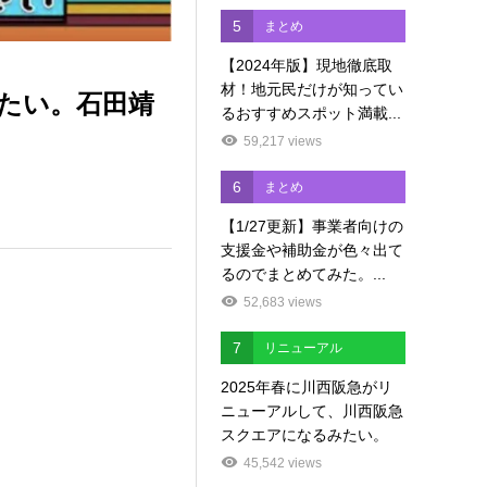
5
まとめ
【2024年版】現地徹底取
材！地元民だけが知ってい
みたい。石田靖
るおすすめスポット満載...
59,217 views
6
まとめ
【1/27更新】事業者向けの
支援金や補助金が色々出て
るのでまとめてみた。...
52,683 views
7
リニューアル
2025年春に川西阪急がリ
ニューアルして、川西阪急
スクエアになるみたい。
45,542 views