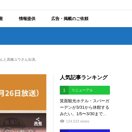
産
情報提供
広告・掲載のご依頼
靖さんと高橋ユウさん出演。
人気記事ランキング
1
リニューアル
箕面観光ホテル・スパーガ
ーデンが3/31から休館する
みたい。1/5〜3/30まで...
124,533 views