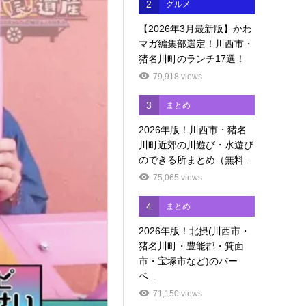
2
グルメ
【2026年3月最新版】かわ
マガ編集部選定！川西市・
猪名川町のランチ17選！
79,918 views
3
まとめ
2026年版！川西市・猪名
川町近郊の川遊び・水遊び
のできる所まとめ（無料...
75,065 views
4
まとめ
2026年版！北摂(川西市・
猪名川町・豊能郡・箕面
市・宝塚市など)のバー
ベ...
71,150 views