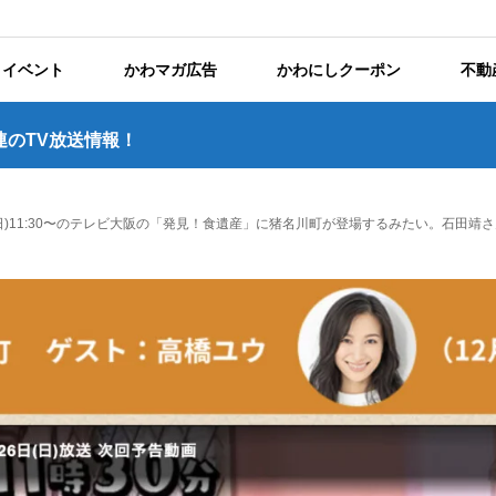
イベント
かわマガ広告
かわにしクーポン
不動
連のTV放送情報！
6(日)11:30〜のテレビ大阪の「発見！食遺産」に猪名川町が登場するみたい。石田