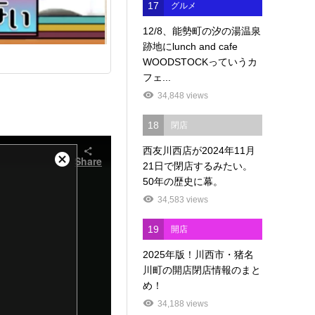
17
グルメ
12/8、能勢町の汐の湯温泉
跡地にlunch and cafe
WOODSTOCKっていうカ
フェ...
34,848 views
18
閉店
西友川西店が2024年11月
21日で閉店するみたい。
50年の歴史に幕。
34,583 views
19
開店
2025年版！川西市・猪名
川町の開店閉店情報のまと
め！
34,188 views