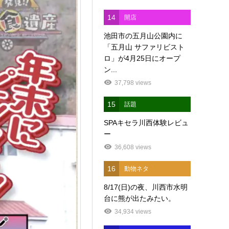
14
開店
池田市の五月山公園内に
「五月山 サファリビスト
ロ」が4月25日にオープ
ン...
37,798 views
15
話題
SPAキセラ川西体験レビュ
ー
36,608 views
16
動物ネタ
8/17(日)の夜、川西市水明
台に熊が出たみたい。
34,934 views