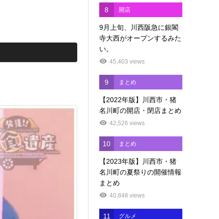
8
開店
9月上旬、川西阪急に銀閣
寺大西がオープンするみた
い。
45,403 views
9
まとめ
【2022年版】川西市・猪
名川町の開店・閉店まとめ
42,526 views
10
まとめ
【2023年版】川西市・猪
名川町の夏祭りの開催情報
まとめ
40,848 views
11
グルメ