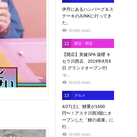
伊丹にあるハンバーグ＆ス
テーキのJUNKに行ってき
た。
40,665 views
12
開店・閉店
【開店】美健SPA 湯櫻 キ
セラ川西店、2019年8月8
日 グランドオープン!行
っ...
39,820 views
13
グルメ
4/27(土)、鰻重が1600
円〜！アステ川西3階にオ
ープンした「鰻の成瀬」に
行...
39,496 views