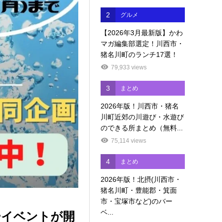
2
グルメ
【2026年3月最新版】かわ
マガ編集部選定！川西市・
猪名川町のランチ17選！
79,933 views
3
まとめ
2026年版！川西市・猪名
川町近郊の川遊び・水遊び
のできる所まとめ（無料...
75,114 views
4
まとめ
2026年版！北摂(川西市・
猪名川町・豊能郡・箕面
市・宝塚市など)のバー
ベ...
ダーイベントが開