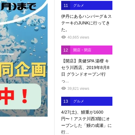
11
グルメ
伊丹にあるハンバーグ＆ス
テーキのJUNKに行ってき
た。
40,665 views
12
開店・閉店
【開店】美健SPA 湯櫻 キ
セラ川西店、2019年8月8
日 グランドオープン!行
っ...
39,821 views
13
グルメ
4/27(土)、鰻重が1600
円〜！アステ川西3階にオ
ープンした「鰻の成瀬」に
行...