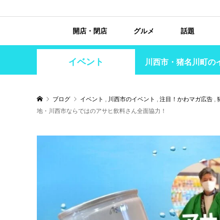
開店・閉店
グルメ
話題
イベント
川西市・猪名川町の
ブログ
イベント
,
川西市のイベント
,
注目！かわマガ広告
,
地・川西市ならではのアサヒ飲料さん全面協力！