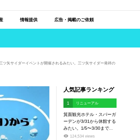
産
情報提供
広告・掲載のご依頼
同企画・三ツ矢サイダーイベントが開催されるみたい。三ツ矢サイダー発祥の
人気記事ランキング
1
リニューアル
箕面観光ホテル・スパーガ
ーデンが3/31から休館する
みたい。1/5〜3/30まで...
124,534 views