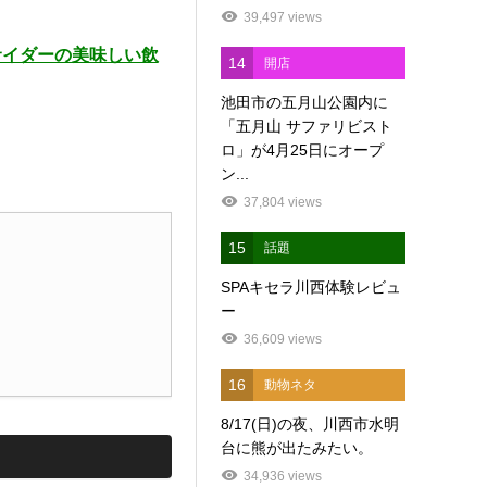
39,497 views
サイダーの美味しい飲
14
開店
池田市の五月山公園内に
「五月山 サファリビスト
ロ」が4月25日にオープ
ン...
37,804 views
15
話題
SPAキセラ川西体験レビュ
ー
36,609 views
16
動物ネタ
8/17(日)の夜、川西市水明
台に熊が出たみたい。
34,936 views