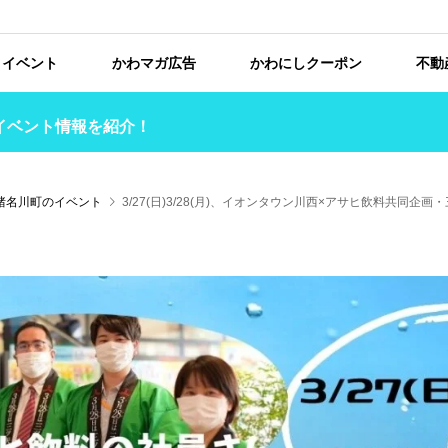
イベント
かわマガ広告
かわにしクーポン
不動
イベント情報を紹介！
猪名川町のイベント
3/27(日)3/28(月)、イオンタウン川西×アサヒ飲料共