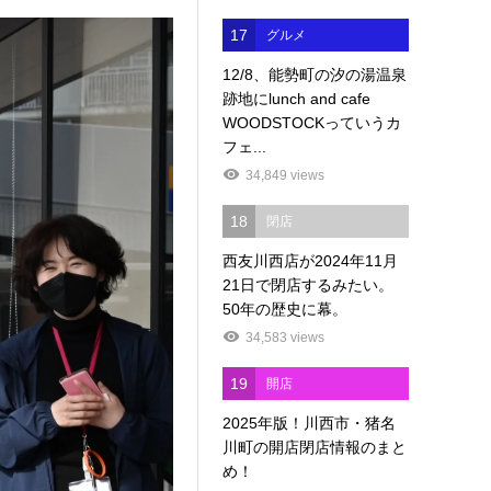
17
グルメ
12/8、能勢町の汐の湯温泉
跡地にlunch and cafe
WOODSTOCKっていうカ
フェ...
34,849 views
18
閉店
西友川西店が2024年11月
21日で閉店するみたい。
50年の歴史に幕。
34,583 views
19
開店
2025年版！川西市・猪名
川町の開店閉店情報のまと
め！