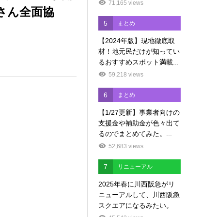
71,165 views
さん全面協
5
まとめ
【2024年版】現地徹底取
材！地元民だけが知ってい
るおすすめスポット満載...
59,218 views
6
まとめ
【1/27更新】事業者向けの
支援金や補助金が色々出て
るのでまとめてみた。...
52,683 views
7
リニューアル
2025年春に川西阪急がリ
ニューアルして、川西阪急
スクエアになるみたい。