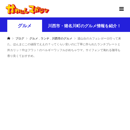
グルメ
川西市・猪名川町のグルメ情報を紹介！
ブログ
グルメ
,
ランチ
,
川西市のグルメ
湯山台のカフェレガーロ行って来
た。ほんまにこの値段でええの？ってくらい安いのに丁寧に作られたランチプレートと
外カリッ！中はフワッ！のベルギーワッフルがめちゃウマ。サイフォンで淹れる珈琲も
香り良くておすすめ。