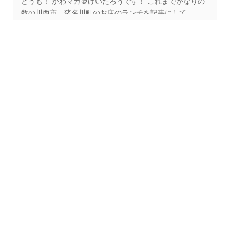
どうも！ かわマガ＠けいたろうです！ これまでかなりの
数の川西市、猪名川町のお店のランチを記事にして...