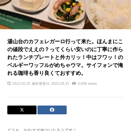
湯山台のカフェレガーロ行って来た。ほんまにこ
の値段でええの？ってくらい安いのに丁寧に作ら
れたランチプレートと外カリッ！中はフワッ！の
ベルギーワッフルがめちゃウマ。サイフォンで淹
れる珈琲も香り良くておすすめ。
2022.05.25
最終更新日: 2022.05.31
5,696 views
どうも、かわマガ＠けいたろうです！