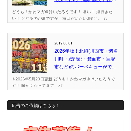
全...
どうも！かわマガ＠けいたろうです！ 暑い！ 海行きた
い！ となるのが夏ですが、海はだいたい混むし、も...
2019.08.01
2026年版！北摂(川西市・猪名
川町・豊能郡・箕面市・宝塚
市など)のバーベキューがで...
✳︎2026年5月20日更新 どうも！かわマガ＠けいたろうで
す！ 暖かくなってきて、バ...
広告のご依頼はこちら！