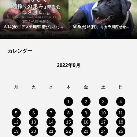
8/14(金)、アステ川西1階ぴぃぷぅ...
8/15(土)16(日)、キセラ川西せせ...
カレンダー
2022年9月
月
火
水
木
金
土
日
1
2
3
4
5
6
7
8
9
10
11
12
13
14
15
16
17
18
19
20
21
22
23
24
25