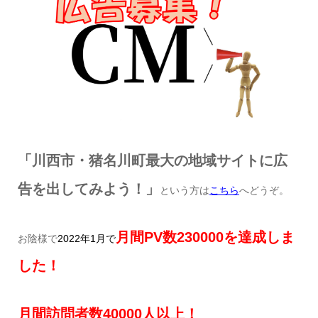
「川西市・猪名川町最大の地域サイトに広
告を出してみよう！」
という方は
こちら
へどうぞ。
月間
PV
数230
000
を達成しま
お陰様で
2022
年1
月で
した！
月間訪問者数40
000
人以上！