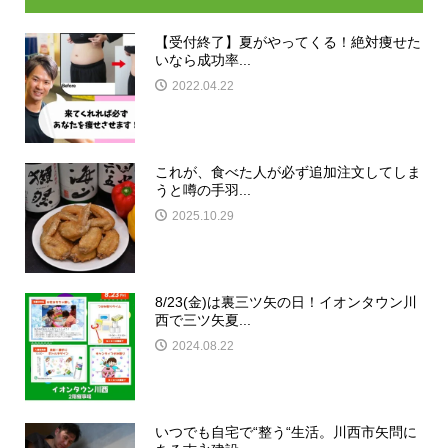
【受付終了】夏がやってくる！絶対痩せた
いなら成功率...
2022.04.22
これが、食べた人が必ず追加注文してしま
うと噂の手羽...
2025.10.29
8/23(金)は裏三ツ矢の日！イオンタウン川
西で三ツ矢夏...
2024.08.22
いつでも自宅で“整う“生活。川西市矢問に