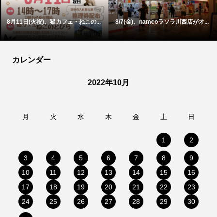
8月11日(火祝)、猫カフェ・ねこの...
8/7(金)、namcoラソラ川西店がオ...
カレンダー
2022年10月
月
火
水
木
金
土
日
1
2
3
4
5
6
7
8
9
10
11
12
13
14
15
16
17
18
19
20
21
22
23
24
25
26
27
28
29
30