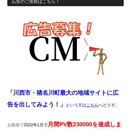
広告のご依頼はこちら！
「川西市・猪名川町最大の地域サイトに広
告を出してみよう！」
という方は
こちら
へどうぞ。
月間
PV
数
230
000
を達成しま
お陰様で
2022
年
1
月で