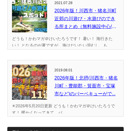
2021.07.28
2026年版！川西市・猪名川町
近郊の川遊び・水遊びのでき
る所まとめ（無料施設中心/
全...
どうも！かわマガ＠けいたろうです！ 暑い！ 海行きた
い！ となるのが夏ですが、海はだいたい混むし、も...
2019.08.01
2026年版！北摂(川西市・猪名
川町・豊能郡・箕面市・宝塚
市など)のバーベキューがで...
✳︎2026年5月20日更新 どうも！かわマガ＠けいたろうで
す！ 暖かくなってきて、バ...