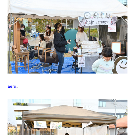
aeru
。