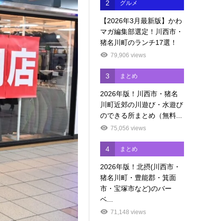
2
グルメ
【2026年3月最新版】かわ
マガ編集部選定！川西市・
猪名川町のランチ17選！
79,906 views
3
まとめ
2026年版！川西市・猪名
川町近郊の川遊び・水遊び
のできる所まとめ（無料...
75,056 views
4
まとめ
2026年版！北摂(川西市・
猪名川町・豊能郡・箕面
市・宝塚市など)のバー
ベ...
71,148 views