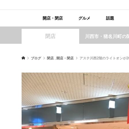
開店・閉店
グルメ
話題
閉店
川西市・猪名川町の
ブログ
閉店
,
開店・閉店
アステ川西2階のライトオンが2