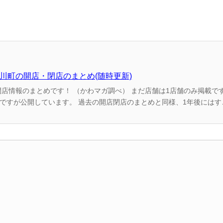
名川町の開店・閉店のまとめ(随時更新)
） まだ店舗は1店舗のみ掲載ですが、2022年中にもど
閉店のまとめと同様、1年後にはすごい量になっているの
事制作時点での情報...