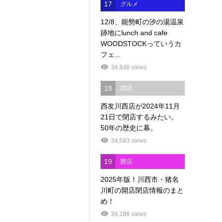
17
グルメ
12/8、能勢町の汐の湯温泉
跡地にlunch and cafe
WOODSTOCKっていうカ
フェ...
34,848 views
18
閉店
西友川西店が2024年11月
21日で閉店するみたい。
50年の歴史に幕。
34,583 views
19
開店
2025年版！川西市・猪名
川町の開店閉店情報のまと
め！
34,188 views