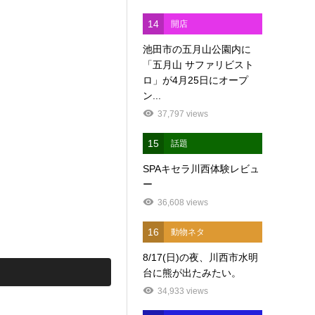
14
開店
池田市の五月山公園内に
「五月山 サファリビスト
ロ」が4月25日にオープ
ン...
37,797 views
15
話題
SPAキセラ川西体験レビュ
ー
36,608 views
16
動物ネタ
8/17(日)の夜、川西市水明
台に熊が出たみたい。
34,933 views