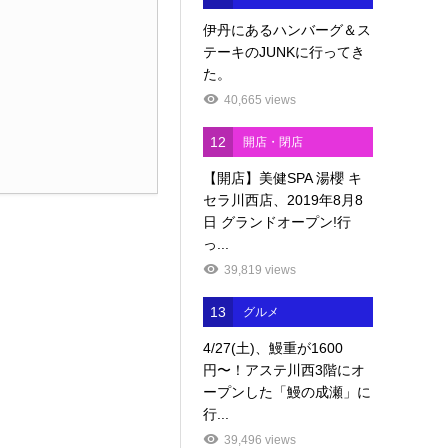
伊丹にあるハンバーグ＆ス
テーキのJUNKに行ってき
た。
40,665 views
12
開店・閉店
【開店】美健SPA 湯櫻 キ
セラ川西店、2019年8月8
日 グランドオープン!行
っ...
39,819 views
13
グルメ
4/27(土)、鰻重が1600
円〜！アステ川西3階にオ
ープンした「鰻の成瀬」に
行...
39,496 views