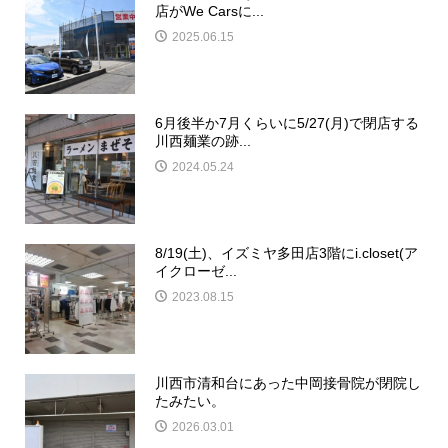
店がWe Carsに...
2025.06.15
6月後半か7月くらいに5/27(月)で閉店する
川西麺業の跡...
2024.05.24
8/19(土)、イズミヤ多田店3階にi.closet(ア
イクローゼ...
2023.08.15
川西市清和台にあった中岡接骨院が閉院し
たみたい。
2026.03.01