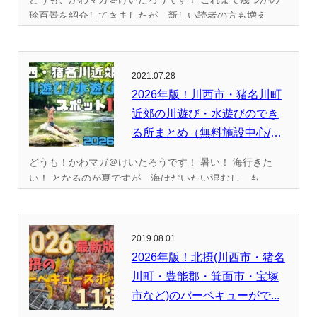
珍百景を紹介してきましたが、新しい読者の方も増え...
2021.07.28
2026年版！川西市・猪名川町
近郊の川遊び・水遊びのでき
る所まとめ（無料施設中心/
全...
どうも！かわマガ＠けいたろうです！ 暑い！ 海行きた
い！ となるのが夏ですが、海はだいたい混むし、も...
2019.08.01
2026年版！北摂(川西市・猪名
川町・豊能郡・箕面市・宝塚
市など)のバーベキューがで...