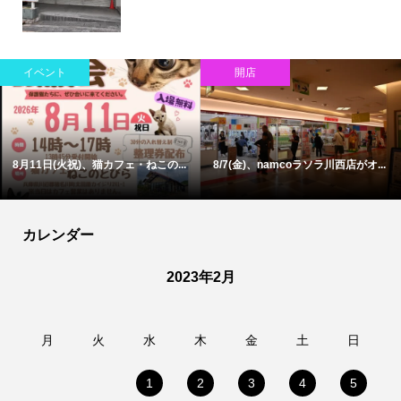
イベント
開店
8月11日(火祝)、猫カフェ・ねこの...
8/7(金)、namcoラソラ川西店がオ...
カレンダー
2023年2月
月
火
水
木
金
土
日
1
2
3
4
5