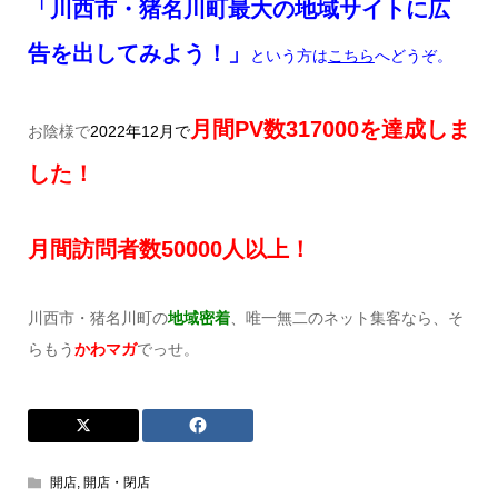
「川西市・猪名川町最大の地域サイトに広
告を出してみよう！」
という方は
こちら
へどうぞ。
月間
PV
数317
000
を達成しま
お陰様で
2022
年
12
月で
した！
月間訪問者数
50
000
人以上！
川西市・猪名川町の
地域密着
、唯一無二のネット集客なら、そ
らもう
かわマガ
でっせ。
開店
,
開店・閉店