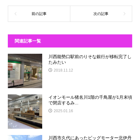
関連記事一覧
川西能勢口駅前のりそな銀行が移転完了し
たみたい
2018.11.12
イオンモール猪名川1階の千鳥屋が1月末頃
で閉店するみ...
2025.01.16
川西市久代にあったビッグモーター北伊丹