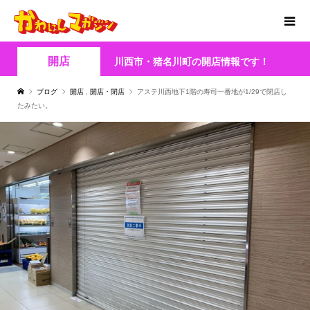
開店
川西市・猪名川町の開店情報です！
ブログ
開店
,
開店・閉店
アステ川西地下1階の寿司一番地が1/29で閉店し
たみたい。