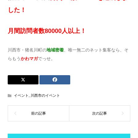
した！
月間訪問者数8
0
000
人以上！
川西市・猪名川町の
地域密着
、唯一無二のネット集客なら、そ
らもう
かわマガ
でっせ。
イベント
,
川西市のイベント