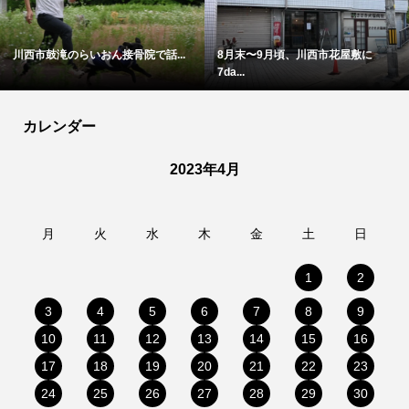
川西市鼓滝のらいおん接骨院で話...
8月末〜9月頃、川西市花屋敷に
7da...
カレンダー
2023年4月
月
火
水
木
金
土
日
1
2
3
4
5
6
7
8
9
10
11
12
13
14
15
16
17
18
19
20
21
22
23
24
25
26
27
28
29
30