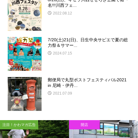
名!!!川西フェ...
2022.08.12
7/20(土)21(日)、日生中央サピエで夏の総
力祭＆サマー...
2024.07.15
郵便局で丸型ポストフェスティバル2021
in 尼崎・伊丹...
2021.07.09
注目！かわマガ広告
開店