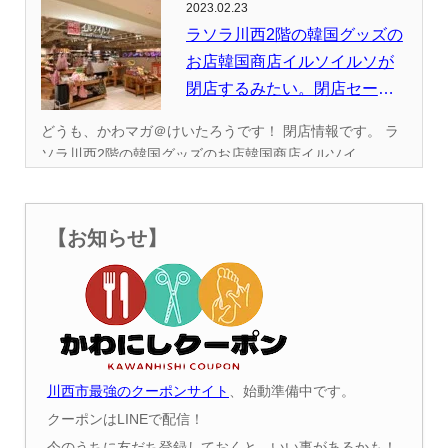
2023.02.23
ラソラ川西2階の韓国グッズの
お店韓国商店イルソイルソが
閉店するみたい。閉店セール
が始...
どうも、かわマガ＠けいたろうです！ 閉店情報です。 ラ
ソラ川西2階の韓国グッズのお店韓国商店イルソイ...
【お知らせ】
川西市最強のクーポンサイト
、始動準備中です。
クーポンはLINEで配信！
今のうちに友だち登録しておくと、いい事があるかも！