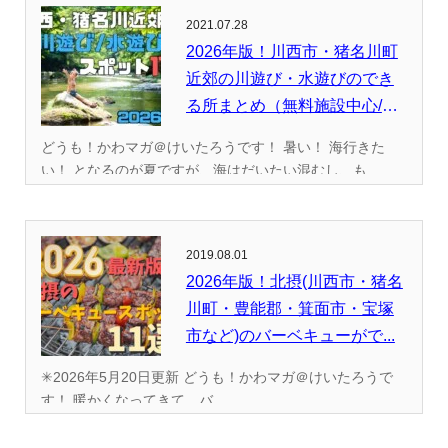
2021.07.28
2026年版！川西市・猪名川町
近郊の川遊び・水遊びのでき
る所まとめ（無料施設中心/
全...
どうも！かわマガ＠けいたろうです！ 暑い！ 海行きた
い！ となるのが夏ですが、海はだいたい混むし、も...
2019.08.01
2026年版！北摂(川西市・猪名
川町・豊能郡・箕面市・宝塚
市など)のバーベキューがで...
✳︎2026年5月20日更新 どうも！かわマガ＠けいたろうで
す！ 暖かくなってきて、バ...