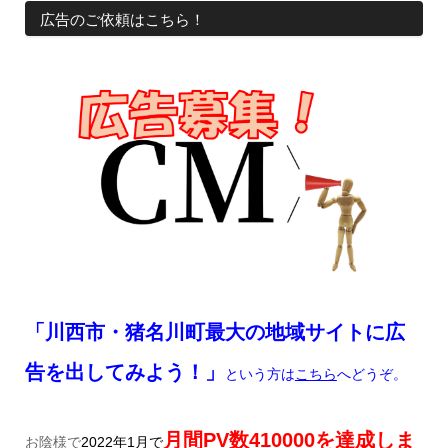
広告のご依頼はこちら！
「川西市・猪名川町最大の地域サイトに広
告を出してみよう！」
という方は
こちら
へどうぞ。
月間
PV
数41
0
000
を達成しま
お陰様で
2022
年
1
月で