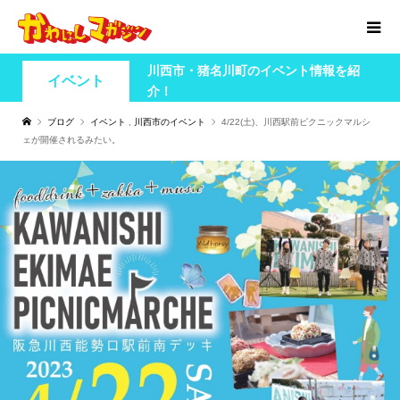
川西市・猪名川町のイベント情報を紹
イベント
介！
ブログ
イベント
,
川西市のイベント
4/22(土)、川西駅前ピクニックマルシ
ェが開催されるみたい。