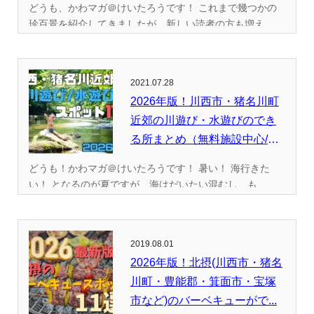
どうも、かわマガ＠けいたろうです！ これまで幾つかの
珍百景を紹介してきましたが、新しい読者の方も増え...
2021.07.28
2026年版！川西市・猪名川町
近郊の川遊び・水遊びのでき
る所まとめ（無料施設中心/
全...
どうも！かわマガ＠けいたろうです！ 暑い！ 海行きた
い！ となるのが夏ですが、海はだいたい混むし、も...
2019.08.01
2026年版！北摂(川西市・猪名
川町・豊能郡・箕面市・宝塚
市など)のバーベキューがで...