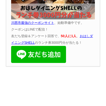
川西市最強のクーポンサイト
、始動準備中です。
クーポンはLINEで配信！
友だち登録＆アンケート回答で、
50
人に
1
人
、
おはしダ
イニング
SHELL
のランチ券3000円分が当たる！