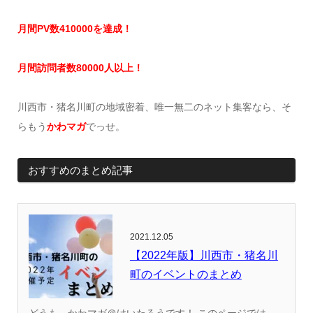
月間
PV
数
41
0000
を達成
！
月間訪問者数
8
0000
人以上！
川西市・猪名川町の地域密着、唯一無二のネット集客なら、そ
らもう
かわマガ
でっせ。
おすすめのまとめ記事
2021.12.05
【2022年版】川西市・猪名川
町のイベントのまとめ
どうも、かわマガ＠けいたろうです！ このページでは、