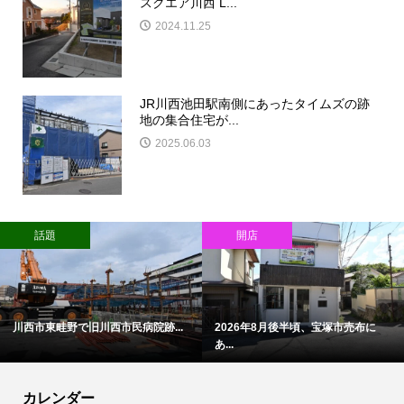
スクエア川西 L...
2024.11.25
JR川西池田駅南側にあったタイムズの跡
地の集合住宅が...
2025.06.03
話題
開店
川西市東畦野で旧川西市民病院跡...
2026年8月後半頃、宝塚市売布に
あ...
カレンダー