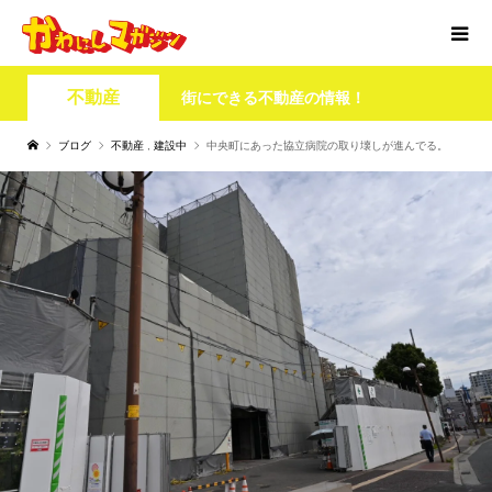
不動産
街にできる不動産の情報！
ブログ
不動産
,
建設中
中央町にあった協立病院の取り壊しが進んでる。