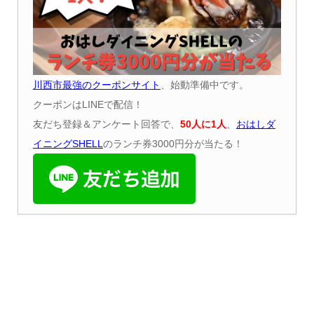
川西市最強のクーポンサイト
、始動準備中です。
クーポンはLINEで配信！
友だち登録＆アンケート回答で、
50
人に
1
人
、
おはしダ
イニング
SHELL
のランチ券3000円分が当たる！