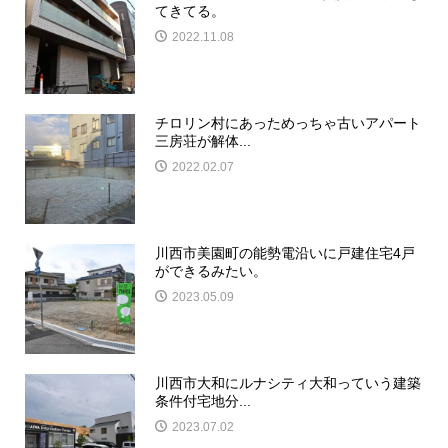
てきてる。
2022.11.08
チロリン村にあっためっちゃ古いアパート
三房荘が解体...
2022.02.07
川西市美園町の能勢電沿いに戸建住宅4戸
ができるみたい。
2023.05.09
川西市大和にルナシティ大和っていう建築
条件付宅地分...
2023.07.02