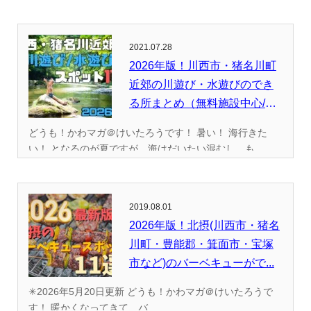
2021.07.28
2026年版！川西市・猪名川町
近郊の川遊び・水遊びのでき
る所まとめ（無料施設中心/
全...
どうも！かわマガ＠けいたろうです！ 暑い！ 海行きた
い！ となるのが夏ですが、海はだいたい混むし、も...
2019.08.01
2026年版！北摂(川西市・猪名
川町・豊能郡・箕面市・宝塚
市など)のバーベキューがで...
✳︎2026年5月20日更新 どうも！かわマガ＠けいたろうで
す！ 暖かくなってきて、バ...