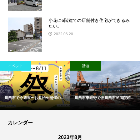
小花に6階建ての店舗付き住宅ができるみ
たい。
2022.06.20
イベント
話題
川西市で今週末〜お盆始め開催の...
川西市東畦野で旧川西市民病院跡...
カレンダー
2023年8月