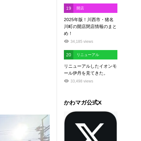
19
開店
2025年版！川西市・猪名
川町の開店閉店情報のまと
め！
34,185 views
20
リニューアル
リニューアルしたイオンモ
ール伊丹を見てきた。
33,498 views
かわマガ公式X