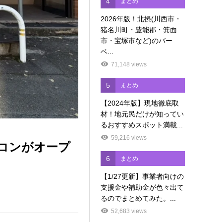
4
まとめ
2026年版！北摂(川西市・
猪名川町・豊能郡・箕面
市・宝塚市など)のバー
ベ...
71,148 views
5
まとめ
【2024年版】現地徹底取
材！地元民だけが知ってい
るおすすめスポット満載...
59,216 views
ソコンがオープ
6
まとめ
【1/27更新】事業者向けの
支援金や補助金が色々出て
るのでまとめてみた。...
52,683 views