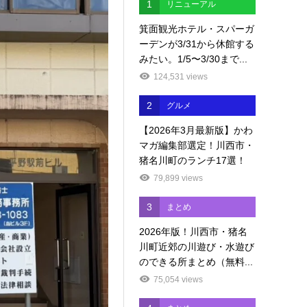
1
リニューアル
箕面観光ホテル・スパーガ
ーデンが3/31から休館する
みたい。1/5〜3/30まで...
124,531 views
2
グルメ
【2026年3月最新版】かわ
マガ編集部選定！川西市・
猪名川町のランチ17選！
79,899 views
3
まとめ
2026年版！川西市・猪名
川町近郊の川遊び・水遊び
のできる所まとめ（無料...
75,054 views