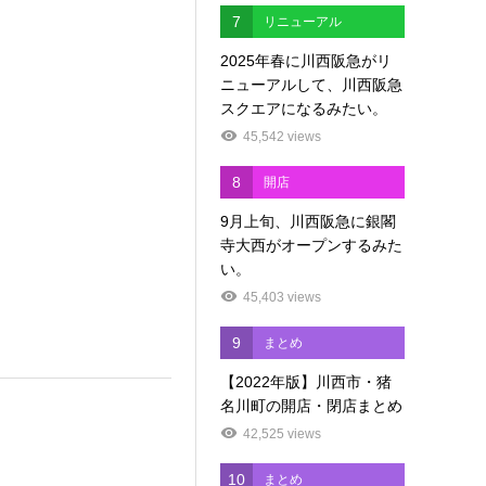
7
リニューアル
2025年春に川西阪急がリ
ニューアルして、川西阪急
スクエアになるみたい。
45,542 views
8
開店
9月上旬、川西阪急に銀閣
寺大西がオープンするみた
い。
45,403 views
9
まとめ
【2022年版】川西市・猪
名川町の開店・閉店まとめ
42,525 views
10
まとめ