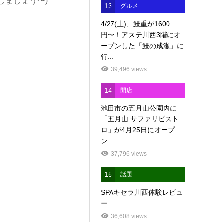
しましょう〜)
13
グルメ
4/27(土)、鰻重が1600
円〜！アステ川西3階にオ
ープンした「鰻の成瀬」に
行...
39,496 views
14
開店
池田市の五月山公園内に
「五月山 サファリビスト
ロ」が4月25日にオープ
ン...
37,796 views
15
話題
SPAキセラ川西体験レビュ
ー
36,608 views