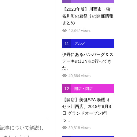
【2023年版】川西市・猪
名川町の夏祭りの開催情報
まとめ
40,847 views
11
グルメ
伊丹にあるハンバーグ＆ス
テーキのJUNKに行ってき
た。
40,664 views
12
開店・閉店
【開店】美健SPA 湯櫻 キ
セラ川西店、2019年8月8
日 グランドオープン!行
っ...
記事について解説し
39,819 views