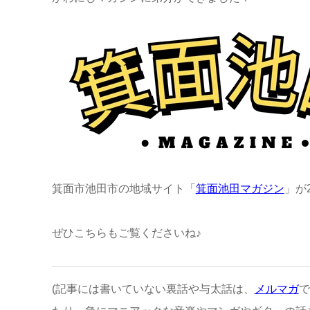
箕面市池田市の地域サイト「
箕面池田マガジン
」が
ぜひこちらもご覧くださいね♪
(記事には書いていない裏話や与太話は、
メルマガ
で