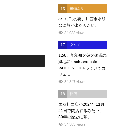
16
動物ネタ
8/17(日)の夜、川西市水明
台に熊が出たみたい。
34,933 views
17
グルメ
12/8、能勢町の汐の湯温泉
跡地にlunch and cafe
WOODSTOCKっていうカ
フェ...
34,847 views
18
閉店
西友川西店が2024年11月
21日で閉店するみたい。
50年の歴史に幕。
34,583 views