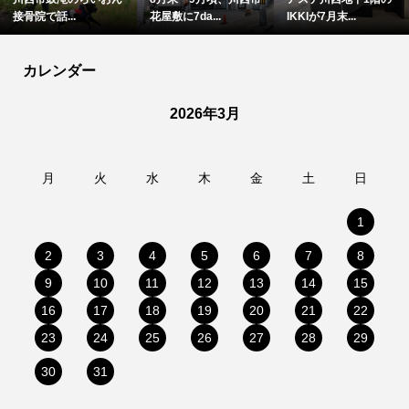
院で話...
花屋敷に7da...
IKKIが7月末...
西
カレンダー
2026年3月
月
火
水
木
金
土
日
1
2
3
4
5
6
7
8
9
10
11
12
13
14
15
16
17
18
19
20
21
22
23
24
25
26
27
28
29
30
31