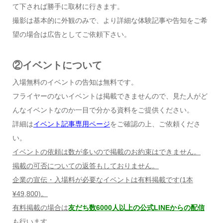
て下されば勝手に取材に行きます。
撮影は基本的に外観のみで、より詳細な体験記事や告知をご希
望の場合は広告としてご依頼下さい。
②イベントについて
入場無料のイベントの告知は無料です。
フライヤーのないイベントは掲載できませんので、見た人がど
んなイベントなのか一目で分かる資料をご提供ください。
詳細は
イベント記事専用ページ
をご確認の上、ご依頼くださ
い。
イベントの依頼は数が多いので掲載のお約束はできません。
掲載の可否についての返答もしておりません。
企業の宣伝・入場料が必要なイベントは有料掲載です
(1
本
¥49,800)
。
有料掲載の場合は
友だち数6000人以上の公式LINEからの配信
も行います。