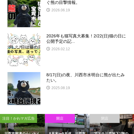
ぐ熊の目撃情報。
2026.06.19
2026年も猫写真大募集！2/22(日)猫の日に
公開予定の記...
2026.02.12
8/17(日)の夜、川西市水明台に熊が出たみ
たい。
2025.08.19
目！かわマガ広告
開店
閉店
西市鼓滝のらいおん
8月末〜9月頃、川西市
アステ川西地下1階の
8/