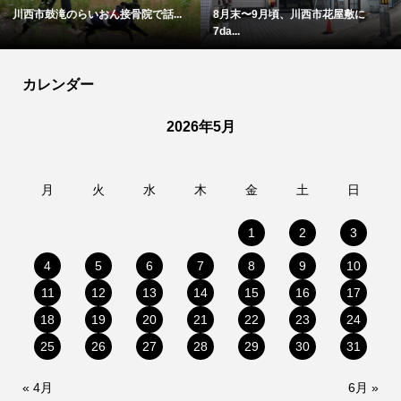
川西市鼓滝のらいおん接骨院で話...
8月末〜9月頃、川西市花屋敷に
7da...
カレンダー
2026年5月
月
火
水
木
金
土
日
1
2
3
4
5
6
7
8
9
10
11
12
13
14
15
16
17
18
19
20
21
22
23
24
25
26
27
28
29
30
31
« 4月
6月 »