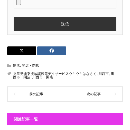
開店
,
開店・閉店
児童発達支援放課後等デイサービスウキウキはなさく
,
川西市
,
川
西市 閉店
,
川西市 開店
関連記事一覧