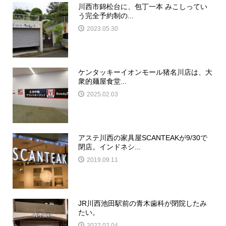
川西市錦松台に、包丁一本 みこしってい
う完全予約制の...
2023.05.30
ケンタッキーイオンモール猪名川店は、大
衆的麺屋食堂...
2025.02.03
アステ川西の家具屋SCANTEAKが9/30で
閉店。インドネシ...
2019.09.11
JR川西池田駅前の青木歯科が閉院したみ
たい。
2022.02.04