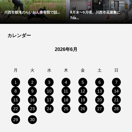
川西市鼓滝のらいおん接骨院で話...
8月末〜9月頃、川西市花屋敷に
7da...
カレンダー
2026年6月
月
火
水
木
金
土
日
1
2
3
4
5
6
7
8
9
10
11
12
13
14
15
16
17
18
19
20
21
22
23
24
25
26
27
28
29
30