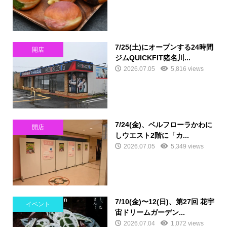
7/25(土)にオープンする24時間
開店
ジムQUICKFIT猪名川...
2026.07.05
5,816 views
7/24(金)、ベルフローラかわに
開店
しウエスト2階に「カ...
2026.07.05
5,349 views
7/10(金)〜12(日)、第27回 花宇
イベント
宙ドリームガーデン...
2026.07.04
1,072 views