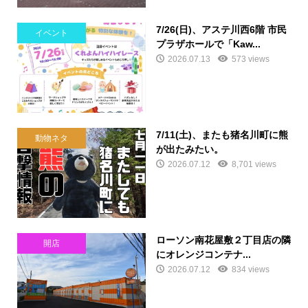
7/26(日)、アステ川西6階 市民
イベント
プラザホールで「Kaw...
2026.07.13
573 views
7/11(土)、またも猪名川町に熊
動物ネタ
が出たみたい。
2026.07.12
8,701 views
ローソン南花屋敷２丁目店の隣
開店
にオレンジコンテナ...
2026.07.12
834 views