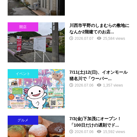
川西市平野のしまむらの敷地に
開店
なんか2階建てのお店...
2026.07.07
25,584 views
7/11(土)12(日)、イオンモール
イベント
猪名川で「ウーパー...
2026.07.06
1,357 views
7/3(金)下加茂にオープン！
グルメ
「100日だけの遅刻でド...
2026.07.06
15,592 views