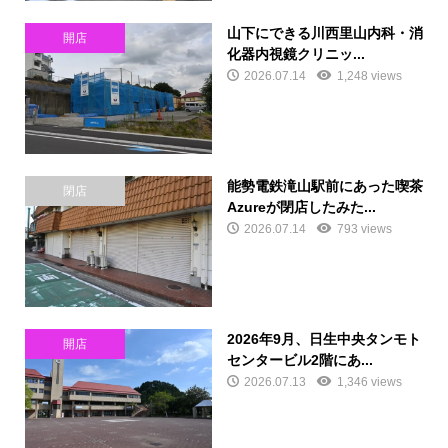
山下にできる川西里山内科・消
開店
化器内視鏡クリニッ...
2026.07.14
1,248 views
能勢電鉄滝山駅前にあった喫茶
閉店
Azureが閉店したみた...
2026.07.14
793 views
2026年9月、日生中央タンモト
開店
センタービル2階にあ...
2026.07.13
1,346 views