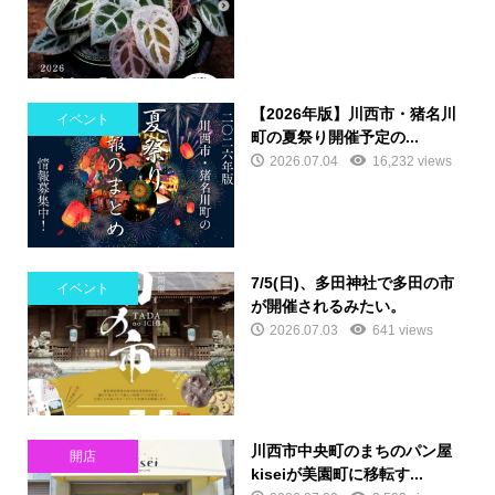
【2026年版】川西市・猪名川
イベント
町の夏祭り開催予定の...
2026.07.04
16,232 views
7/5(日)、多田神社で多田の市
イベント
が開催されるみたい。
2026.07.03
641 views
川西市中央町のまちのパン屋
開店
kiseiが美園町に移転す...