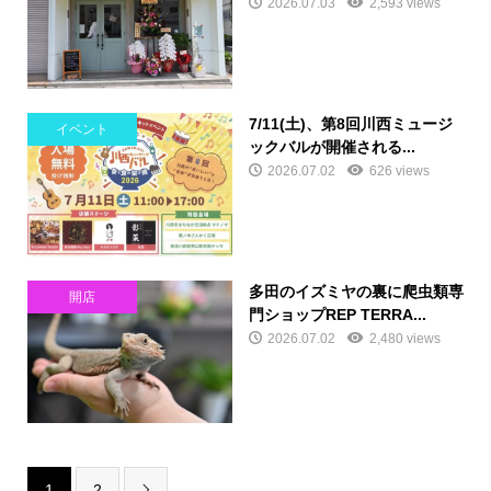
2026.07.03
2,593 views
7/11(土)、第8回川西ミュージ
イベント
ックバルが開催される...
2026.07.02
626 views
多田のイズミヤの裏に爬虫類専
開店
門ショップREP TERRA...
2026.07.02
2,480 views
1
2
