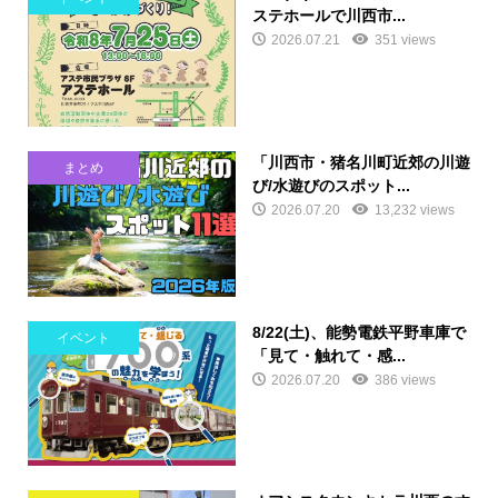
ステホールで川西市...
2026.07.21
351 views
「川西市・猪名川町近郊の川遊
まとめ
び/水遊びのスポット...
2026.07.20
13,232 views
8/22(土)、能勢電鉄平野車庫で
イベント
「見て・触れて・感...
2026.07.20
386 views