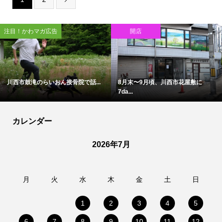
注目！かわマガ広告
開店
川西市鼓滝のらいおん接骨院で話...
8月末〜9月頃、川西市花屋敷に
7da...
カレンダー
2026年7月
月
火
水
木
金
土
日
1
2
3
4
5
6
7
8
9
10
11
12