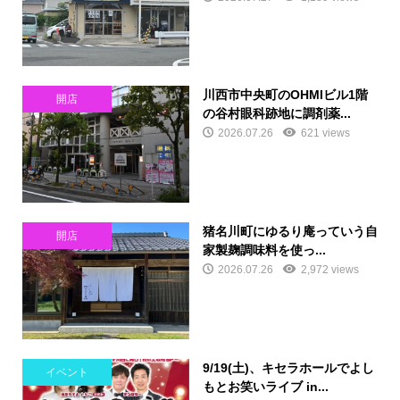
川西市中央町のOHMIビル1階
開店
の谷村眼科跡地に調剤薬...
2026.07.26
621 views
猪名川町にゆるり庵っていう自
開店
家製麹調味料を使っ...
2026.07.26
2,972 views
9/19(土)、キセラホールでよし
イベント
もとお笑いライブ in...