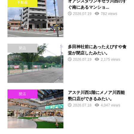
オアシスタウンキセラ川西のす
不動産
ぐ南にあるマンショ...
2026.07.19
782 views
多田神社前にあったえびすや食
閉店
堂が閉店したみたい。
2026.07.19
2,175 views
アステ川西1階にメノア川西能
開店
勢口店ができるみたい。
2026.07.18
4,047 views