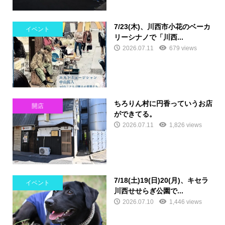
7/23(木)、川西市小花のベーカ
イベント
リーシナノで「川西...
2026.07.11
679 views
ちろりん村に円香っていうお店
開店
ができてる。
2026.07.11
1,826 views
7/18(土)19(日)20(月)、キセラ
イベント
川西せせらぎ公園で...
2026.07.10
1,446 views