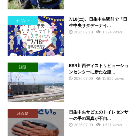
7/18(土)、日生中央駅前で「日
イベント
生中央サタデーナイ...
2026.07.10
1,324 views
ESR川西ディストリビューショ
話題
ンセンターに新たな建...
2026.07.09
11,859 views
日生中央サピエのトイレセンサ
珍百景
ーの手の写真が不自...
2026.07.09
1,621 views