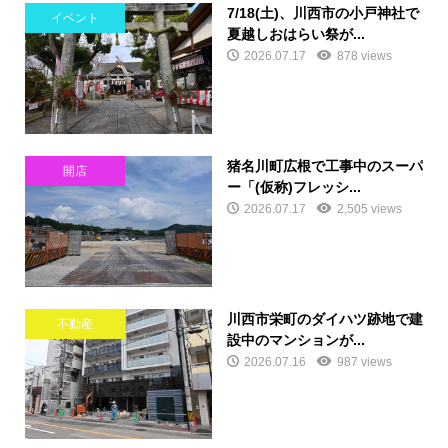
7/18(土)、川西市の小戸神社で
イベント
夏越しおはらい祭が...
2026.07.17
878 views
猪名川町広根で工事中のスーパ
開店
ー「(仮称)フレッシ...
2026.07.17
2,505 views
川西市栄町のダイハツ跡地で建
不動産
設中のマンションが...
2026.07.16
987 views