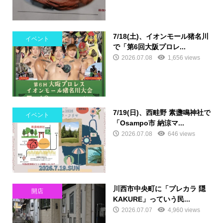
7/18(土)、イオンモール猪名川
イベント
で「第6回大阪プロレ...
2026.07.08
1,656 views
7/19(日)、西畦野 素盞鳴神社で
イベント
「Osampo市 納涼マ...
2026.07.08
646 views
川西市中央町に「プレカラ 隠
開店
KAKURE」っていう民...
2026.07.07
4,960 views