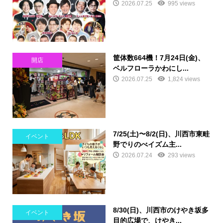
2026.07.25
995 views
筐体数664機！7月24日(金)、
開店
ベルフローラかわにし...
2026.07.25
1,824 views
7/25(土)〜8/2(日)、川西市東畦
イベント
野でりのべイズム主...
2026.07.24
293 views
8/30(日)、川西市のけやき坂多
イベント
目的広場で、けやき...