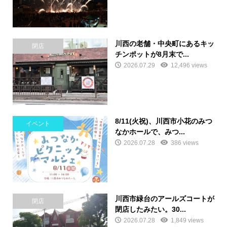
川西の老舗・中央町にあるキッ
閉店
チンポットが8月末で...
2026.07.29
12,496 views
8/11(火祝)、川西市小花のみつ
イベント
なかホールで、みつ...
2026.07.28
386 views
川西市緑台のアールズコートが
閉店
閉店したみたい。30...
2026.07.28
1,849 views