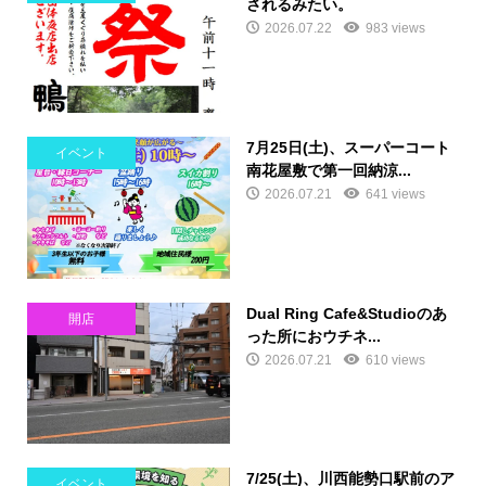
されるみたい。
2026.07.22
983 views
7月25日(土)、スーパーコート
イベント
南花屋敷で第一回納涼...
2026.07.21
641 views
Dual Ring Cafe&Studioのあ
開店
った所におウチネ...
2026.07.21
610 views
7/25(土)、川西能勢口駅前のア
イベント