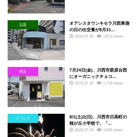
オアシスタウンキセラ川西東側
話題
の日の出交番が8月31...
2026.07.30
1,873 views
7月24日(金)、川西市萩原台西
開店
にオーガニックチョコ...
2026.07.30
1,718 views
8/1(土)2(日)、川西市日高町の
イベント
桜が丘小学校で、「...
2026.07.29
1,866 views