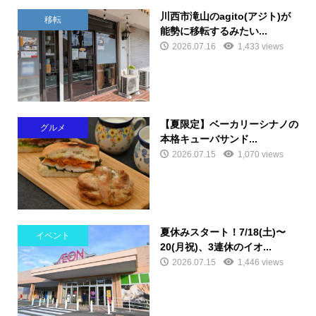
川西市滝山のagito(アジト)が
移転
能勢に移転するみたい...
2026.07.16
1,433 views
【夏限定】ベーカリーシナノの
グルメ
本格キューバサンド...
2026.07.15
1,070 views
夏休みスタート！7/18(土)〜
イベント
20(月祝)、3連休のイオ...
2026.07.15
1,446 views