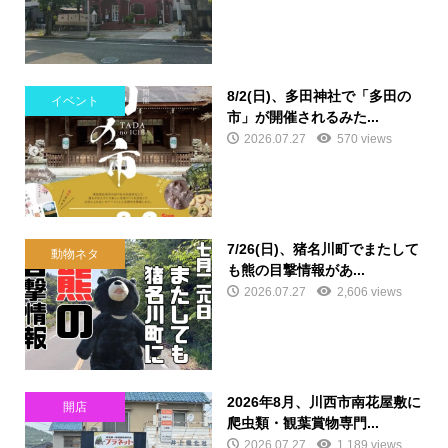
8/2(日)、多田神社で「多田の
イベント
市」が開催されるみた...
2026.07.27
570 views
7/26(日)、猪名川町でまたして
動物ネタ
も熊の目撃情報があ...
2026.07.27
2,606 views
2026年8月、川西市南花屋敷に
開店
爬虫類・観葉賞物専門...
2026.07.27
1,189 views