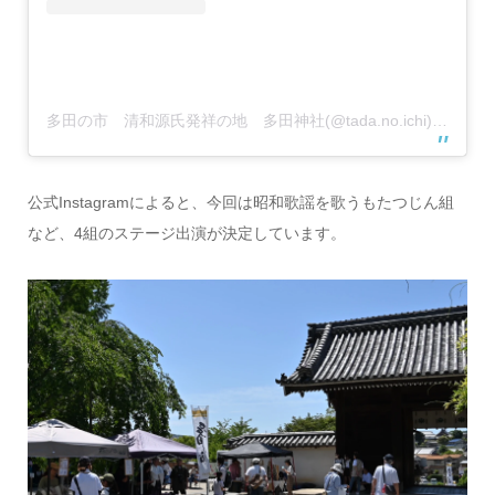
多田の市 清和源氏発祥の地 多田神社(@tada.no.ichi)がシェアした投稿
公式Instagramによると、今回は昭和歌謡を歌うもたつじん組
など、4組のステージ出演が決定しています。