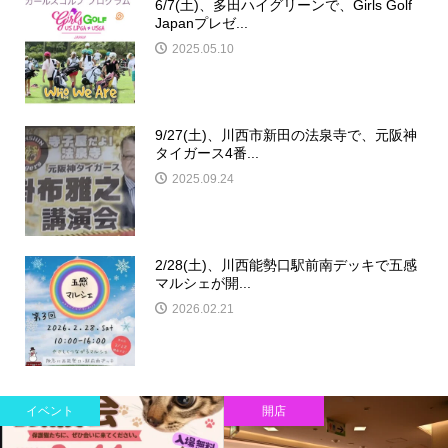
6/7(土)、多田ハイグリーンで、Girls Golf
Japanプレゼ...
2025.05.10
9/27(土)、川西市新田の法泉寺で、元阪神
タイガース4番...
2025.09.24
2/28(土)、川西能勢口駅前南デッキで五感
マルシェが開...
2026.02.21
イベント
開店