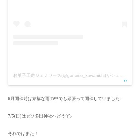
お菓子工房ジェノワーズ(@genoise_kawanishi)がシェアした投稿
6月開催時は結構な雨の中でも頑張って開催していました↑
7/5(日)はぜひ多田神社へどうぞ♪
それではまた！