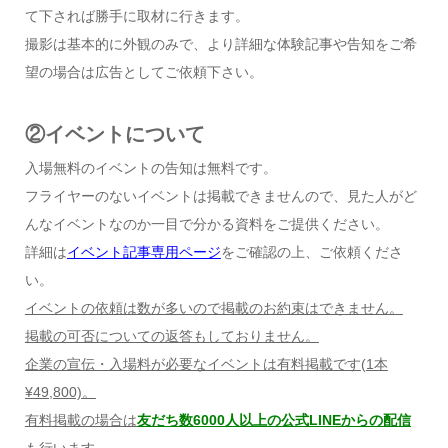
て下されば勝手に取材に行きます。
撮影は基本的に外観のみで、より詳細な体験記事や告知をご希
望の場合は広告としてご依頼下さい。
②イベントについて
入場無料のイベントの告知は無料です。
フライヤーのないイベントは掲載できませんので、見た人がど
んなイベントなのか一目で分かる資料をご提供ください。
詳細は
イベント記事専用ページ
をご確認の上、ご依頼くださ
い。
イベントの依頼は数が多いので掲載のお約束はできません。
掲載の可否についての返答もしておりません。
企業の宣伝・入場料が必要なイベントは有料掲載です
(1
本
¥49,800)
。
有料掲載の場合は
友だち数6000人以上の公式LINEからの配信