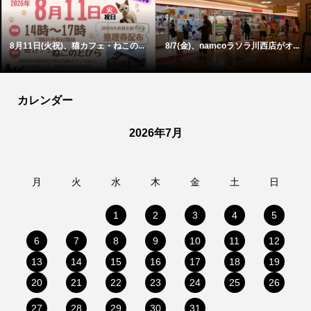
8月11日(火祝)、猫カフェ・ねこの...
8/7(金)、namcoラソラ川西店がオ...
カレンダー
2026年7月
月
火
水
木
金
土
日
1
2
3
4
5
6
7
8
9
10
11
12
13
14
15
16
17
18
19
20
21
22
23
24
25
26
27
28
29
30
31