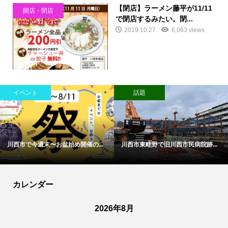
【閉店】ラーメン藤平が11/11
開店・閉店
で閉店するみたい。閉...
2019.10.27
6,063 views
イベント
話題
川西市で今週末〜お盆始め開催の...
川西市東畦野で旧川西市民病院跡...
カレンダー
2026年8月