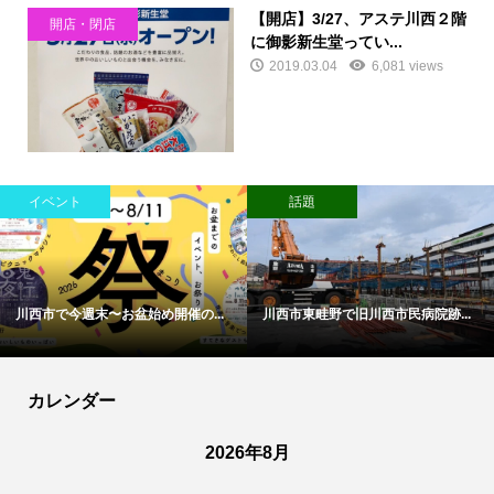
【開店】3/27、アステ川西２階
開店・閉店
に御影新生堂ってい...
2019.03.04
6,081 views
イベント
話題
川西市で今週末〜お盆始め開催の...
川西市東畦野で旧川西市民病院跡...
カレンダー
2026年8月