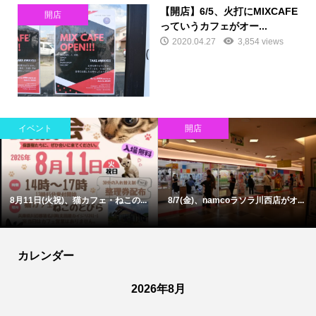
【開店】6/5、火打にMIXCAFE
開店
っていうカフェがオー...
2020.04.27
3,854 views
イベント
開店
8月11日(火祝)、猫カフェ・ねこの...
8/7(金)、namcoラソラ川西店がオ...
カレンダー
2026年8月