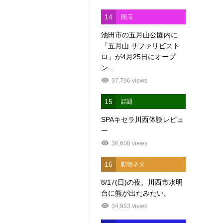
14
開店
池田市の五月山公園内に
「五月山 サファリビスト
ロ」が4月25日にオープ
ン...
37,796 views
15
話題
SPAキセラ川西体験レビュ
ー
36,608 views
16
動物ネタ
8/17(日)の夜、川西市水明
台に熊が出たみたい。
34,933 views