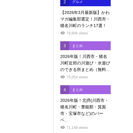
2
グルメ
【2026年3月最新版】かわ
マガ編集部選定！川西市・
猪名川町のランチ17選！
79,906 views
3
まとめ
2026年版！川西市・猪名
川町近郊の川遊び・水遊び
のできる所まとめ（無料...
75,054 views
4
まとめ
2026年版！北摂(川西市・
猪名川町・豊能郡・箕面
市・宝塚市など)のバー
ベ...
71,148 views