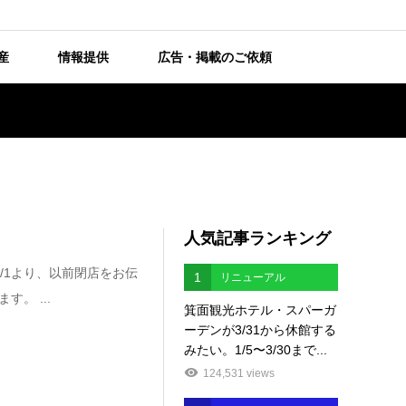
産
情報提供
広告・掲載のご依頼
人気記事ランキング
/1より、以前閉店をお伝
1
リニューアル
。 ...
箕面観光ホテル・スパーガ
ーデンが3/31から休館する
みたい。1/5〜3/30まで...
124,531 views