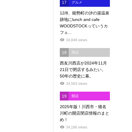
17
グルメ
12/8、能勢町の汐の湯温泉
跡地にlunch and cafe
WOODSTOCKっていうカ
フェ...
34,848 views
18
閉店
西友川西店が2024年11月
21日で閉店するみたい。
50年の歴史に幕。
34,583 views
19
開店
2025年版！川西市・猪名
川町の開店閉店情報のまと
め！
34,186 views