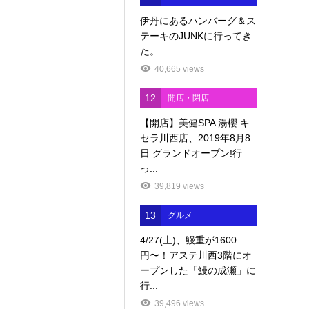
伊丹にあるハンバーグ＆ス
テーキのJUNKに行ってき
た。
40,665 views
12
開店・閉店
【開店】美健SPA 湯櫻 キ
セラ川西店、2019年8月8
日 グランドオープン!行
っ...
39,819 views
13
グルメ
4/27(土)、鰻重が1600
円〜！アステ川西3階にオ
ープンした「鰻の成瀬」に
行...
39,496 views