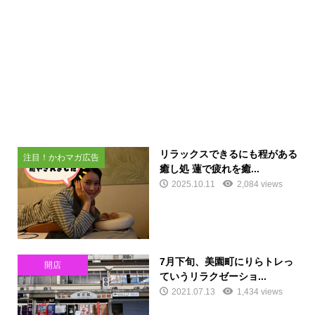
リラックスできるにも程がある
注目！かわマガ広告
癒し処 蓮で疲れを癒...
2025.10.11
2,084 views
7月下旬、美園町にりらトレっ
開店
ていうリラクゼーショ...
2021.07.13
1,434 views