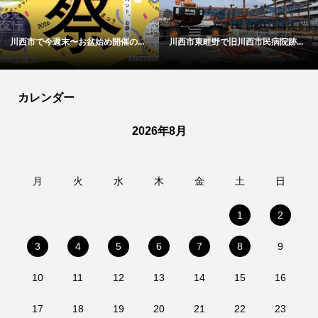
川西市で今週末〜お盆始め開催の...
川西市東畦野で旧川西市民病院跡...
カレンダー
2026年8月
月
火
水
木
金
土
日
1
2
3
4
5
6
7
8
9
10
11
12
13
14
15
16
17
18
19
20
21
22
23