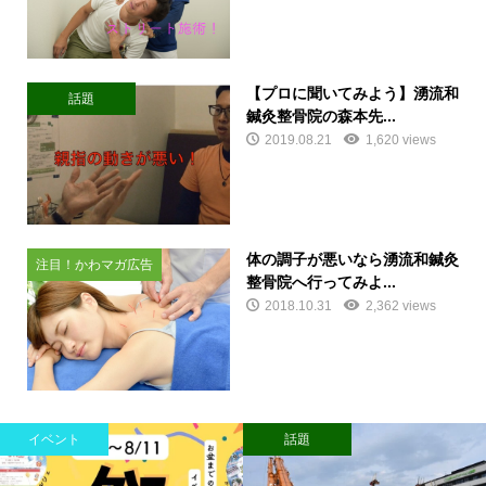
【プロに聞いてみよう】湧流和
話題
鍼灸整骨院の森本先...
2019.08.21
1,620 views
体の調子が悪いなら湧流和鍼灸
注目！かわマガ広告
整骨院へ行ってみよ...
2018.10.31
2,362 views
イベント
話題