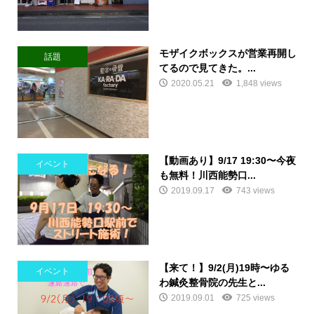
モザイクボックスが営業再開し
話題
てるので見てきた。...
2020.05.21
1,848 views
【動画あり】9/17 19:30〜今夜
イベント
も無料！川西能勢口...
2019.09.17
743 views
【来て！】9/2(月)19時〜ゆる
イベント
わ鍼灸整骨院の先生と...
2019.09.01
725 views