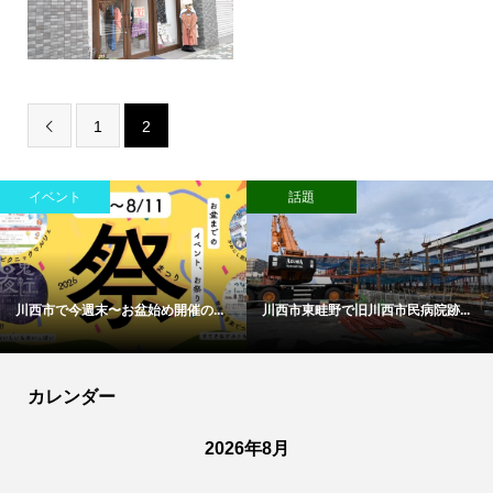
1
2

イベント
話題
川西市で今週末〜お盆始め開催の...
川西市東畦野で旧川西市民病院跡...
カレンダー
2026年8月