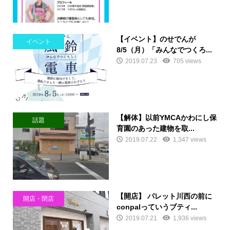
【イベント】のせでんが
イベント
8/5（月）「みんなでつくろ...
2019.07.23
705 views
【解体】以前YMCAかわにし保
話題
育園のあった建物を取...
2019.07.22
1,347 views
【開店】 パレット川西の前に
開店・閉店
conpalっていうブティ...
2019.07.21
1,936 views