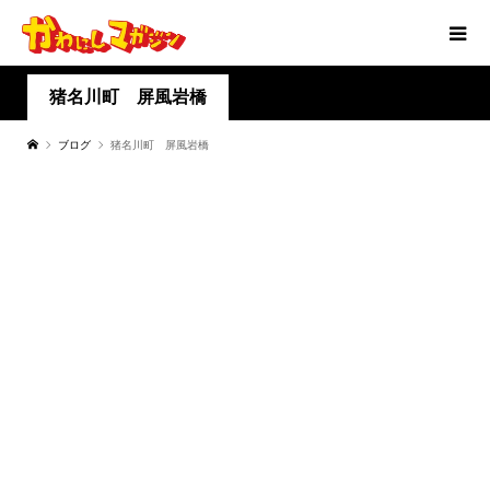
猪名川町 屏風岩橋
ブログ
猪名川町 屏風岩橋