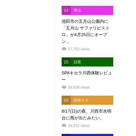
14
開店
池田市の五月山公園内に
「五月山 サファリビスト
ロ」が4月25日にオープ
ン...
37,792 views
15
話題
SPAキセラ川西体験レビュ
ー
36,608 views
16
動物ネタ
8/17(日)の夜、川西市水明
台に熊が出たみたい。
34,932 views