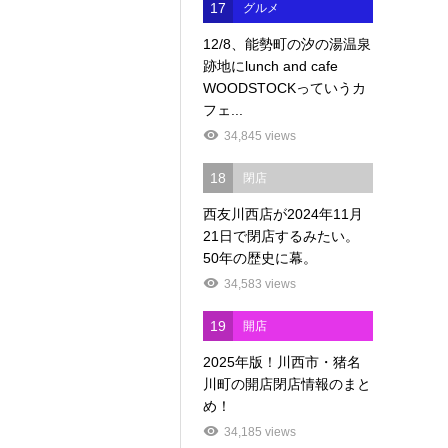
17
グルメ
12/8、能勢町の汐の湯温泉
跡地にlunch and cafe
WOODSTOCKっていうカ
フェ...
34,845 views
18
閉店
西友川西店が2024年11月
21日で閉店するみたい。
50年の歴史に幕。
34,583 views
19
開店
2025年版！川西市・猪名
川町の開店閉店情報のまと
め！
34,185 views