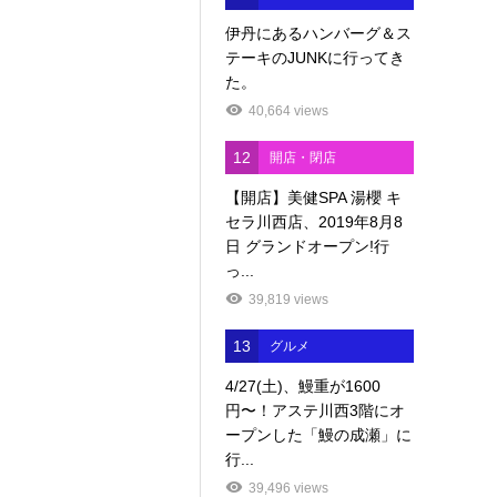
伊丹にあるハンバーグ＆ス
テーキのJUNKに行ってき
た。
40,664 views
12
開店・閉店
【開店】美健SPA 湯櫻 キ
セラ川西店、2019年8月8
日 グランドオープン!行
っ...
39,819 views
13
グルメ
4/27(土)、鰻重が1600
円〜！アステ川西3階にオ
ープンした「鰻の成瀬」に
行...
39,496 views