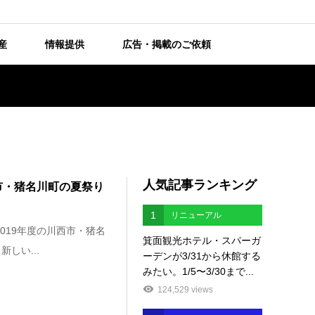
産
情報提供
広告・掲載のご依頼
人気記事ランキング
西市・猪名川町の夏祭り
1
リニューアル
019年度の川西市・猪名
箕面観光ホテル・スパーガ
しい...
ーデンが3/31から休館する
みたい。1/5〜3/30まで...
124,529 views