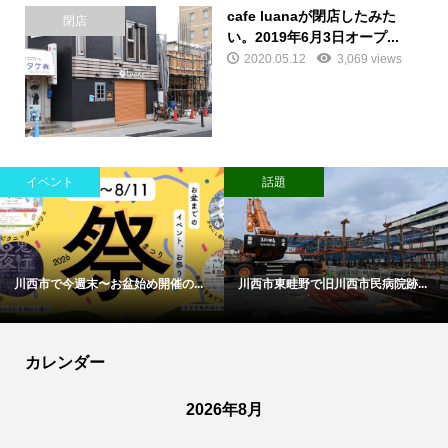
cafe luanaが閉店したみた
閉店
い。2019年6月3日オープ...
2020.05.12
3,069 views
イベント
話題
川西市で今週末〜お盆始め開催の...
川西市東畦野で旧川西市民病院跡...
カレンダー
2026年8月