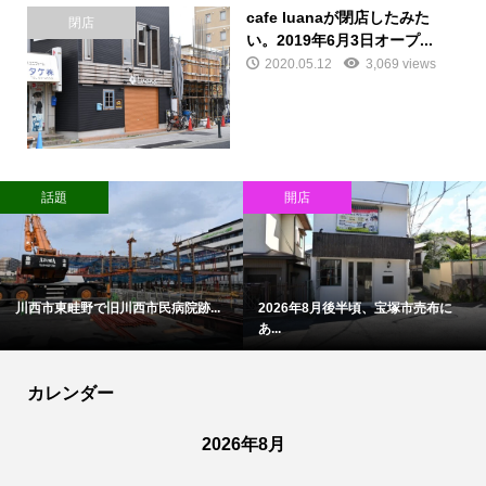
cafe luanaが閉店したみた
閉店
い。2019年6月3日オープ...
2020.05.12
3,069 views
話題
開店
川西市東畦野で旧川西市民病院跡...
2026年8月後半頃、宝塚市売布に
あ...
カレンダー
2026年8月