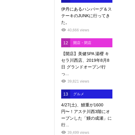
伊丹にあるハンバーグ＆ス
テーキのJUNKに行ってき
た。
40,666 views
12
開店・閉店
【開店】美健SPA 湯櫻 キ
セラ川西店、2019年8月8
日 グランドオープン!行
っ...
39,821 views
13
グルメ
4/27(土)、鰻重が1600
円〜！アステ川西3階にオ
ープンした「鰻の成瀬」に
行...
39,499 views