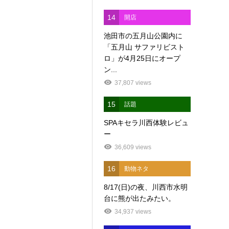
14
開店
池田市の五月山公園内に
「五月山 サファリビスト
ロ」が4月25日にオープ
ン...
37,807 views
15
話題
SPAキセラ川西体験レビュ
ー
36,609 views
16
動物ネタ
8/17(日)の夜、川西市水明
台に熊が出たみたい。
34,937 views