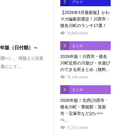
2
グルメ
【2026年3月最新版】かわ
マガ編集部選定！川西市・
猪名川町のランチ17選！
79,940 views
3
まとめ
0年版（日付順）～
2026年版！川西市・猪名
ガ調べ）。 情報入り次第
川町近郊の川遊び・水遊び
にして...
のできる所まとめ（無料...
75,148 views
4
まとめ
2026年版！北摂(川西市・
猪名川町・豊能郡・箕面
市・宝塚市など)のバー
ベ...
71,171 views