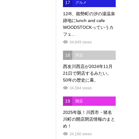
17
グルメ
12/8、能勢町の汐の湯温泉
跡地にlunch and cafe
WOODSTOCKっていうカ
フェ...
34,849 views
18
閉店
西友川西店が2024年11月
21日で閉店するみたい。
50年の歴史に幕。
34,584 views
19
開店
2025年版！川西市・猪名
川町の開店閉店情報のまと
め！
34,190 views