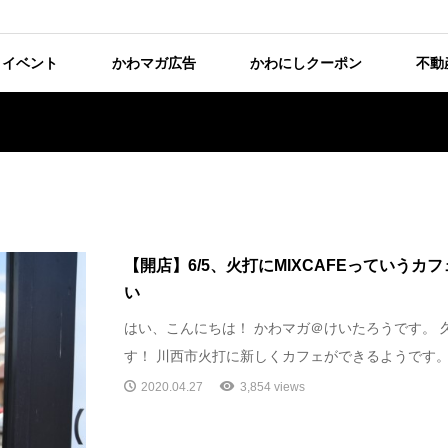
イベント
かわマガ広告
かわにしクーポン
不動
【開店】6/5、火打にMIXCAFEっていう
い
はい、こんにちは！ かわマガ＠けいたろうです。 
す！ 川西市火打に新しくカフェができるようです。 
2020.04.27
3,854 views