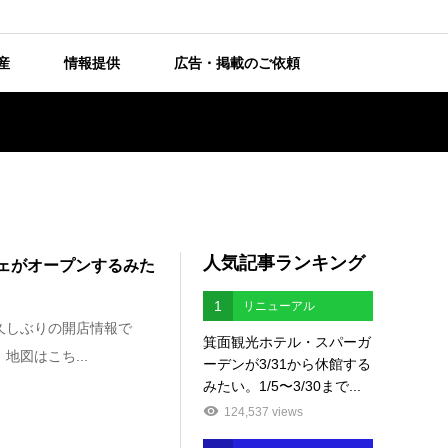
産
情報提供
広告・掲載のご依頼
人気記事ランキング
カフェがオープンするみた
1
リニューアル
久しぶりの開店情報で
箕面観光ホテル・スパーガ
地図はこち...
ーデンが3/31から休館する
みたい。1/5〜3/30まで...
124,537 views