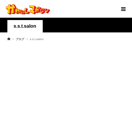
s.s.t.salon
ブログ
s.s.t.salon