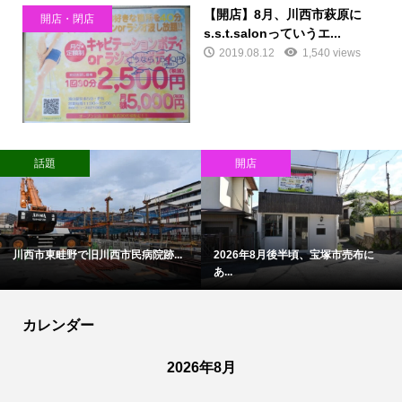
【開店】8月、川西市萩原に
開店・閉店
s.s.t.salonっていうエ...
2019.08.12
1,540 views
話題
開店
川西市東畦野で旧川西市民病院跡...
2026年8月後半頃、宝塚市売布に
あ...
カレンダー
2026年8月