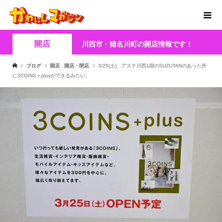
開店
川西市・猪名川町の開店情報です！
ブログ
開店
,
開店・閉店
3/25(土)、アステ川西1階のSUZUTANのあった所
に3COINS＋plusができるみたい。