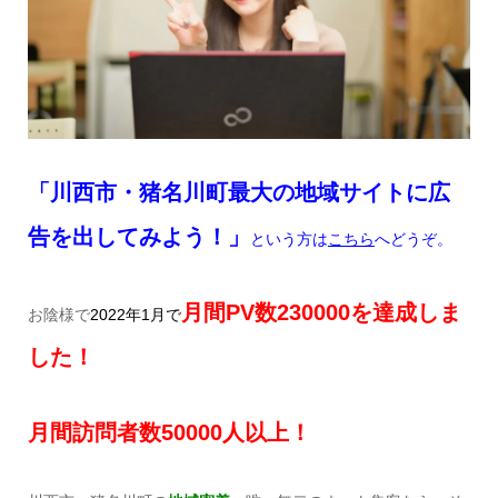
「川西市・猪名川町最大の地域サイトに広
告を出してみよう！」
という方は
こちら
へどうぞ。
月間
PV
数
230
000
を達成しま
お陰様で
2022
年
1
月で
した！
月間訪問者数
50
000
人以上！