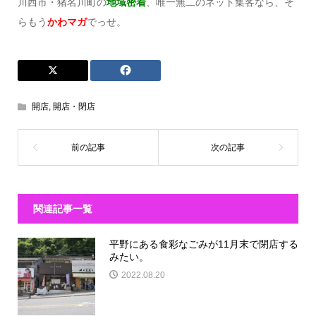
川西市・猪名川町の
地域密着
、唯一無二のネット集客なら、そ
らもう
かわマガ
でっせ。
開店
,
開店・閉店
関連記事一覧
平野にある食彩なごみが11月末で閉店する
みたい。
2022.08.20