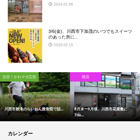
2024.01.06
3/6(金)、川西市下加茂のいつでもスイーツ
のあった所に...
2026.02.15
注目！かわマガ広告
開店
川西市鼓滝のらいおん接骨院で話...
8月末〜9月頃、川西市花屋敷に
7da...
カレンダー