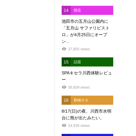
14
開店
池田市の五月山公園内に
「五月山 サファリビスト
ロ」が4月25日にオープ
ン...
37,805 views
15
話題
SPAキセラ川西体験レビュ
ー
36,609 views
16
動物ネタ
8/17(日)の夜、川西市水明
台に熊が出たみたい。
34,936 views