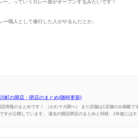
カレー」っていうカレー屋がオープンするみたいです！
レー職人として修行した人がやるんだとか。
名川町の開店・閉店のまとめ(随時更新)
） まだ店舗は1店舗のみ掲載ですが、2022年中にもど
閉店のまとめと同様、1年後にはすごい量になっているの
事制作時点での情報...