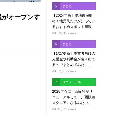
5
まとめ
【2024年版】現地徹底取
屋がオープンす
材！地元民だけが知ってい
るおすすめスポット満載...
59,218 views
6
まとめ
【1/27更新】事業者向けの
支援金や補助金が色々出て
るのでまとめてみた。...
52,683 views
7
リニューアル
2025年春に川西阪急がリ
ニューアルして、川西阪急
スクエアになるみたい。
45,543 views