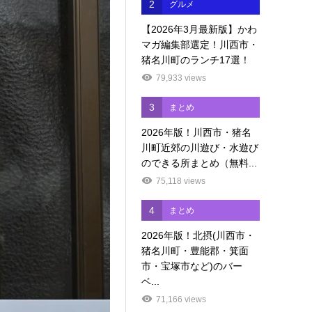
2
グルメ
【2026年3月最新版】かわ
マガ編集部選定！川西市・
猪名川町のランチ17選！
79,933 views
3
まとめ
2026年版！川西市・猪名
川町近郊の川遊び・水遊び
のできる所まとめ（無料...
75,118 views
4
まとめ
2026年版！北摂(川西市・
猪名川町・豊能郡・箕面
市・宝塚市など)のバー
ベ...
71,166 views