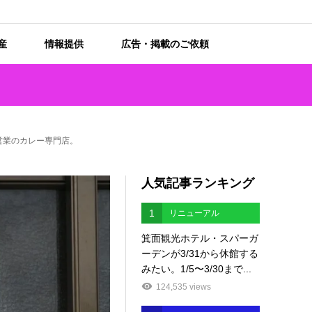
産
情報提供
広告・掲載のご依頼
営業のカレー専門店。
人気記事ランキング
1
リニューアル
箕面観光ホテル・スパーガ
ーデンが3/31から休館する
みたい。1/5〜3/30まで...
124,535 views