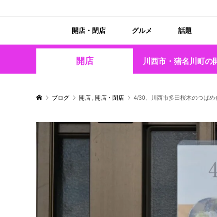
開店・閉店
グルメ
話題
開店
川西市・猪名川町の
ブログ
開店
,
開店・閉店
4/30、川西市多田桜木のつ