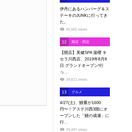
伊丹にあるハンバーグ＆ス
テーキのJUNKに行ってき
た。
40,665 views
12
開店・閉店
【開店】美健SPA 湯櫻 キ
セラ川西店、2019年8月8
日 グランドオープン!行
っ...
39,821 views
13
グルメ
4/27(土)、鰻重が1600
円〜！アステ川西3階にオ
ープンした「鰻の成瀬」に
行...
39,497 views