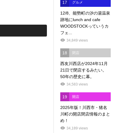
17
グルメ
12/8、能勢町の汐の湯温泉
跡地にlunch and cafe
WOODSTOCKっていうカ
フェ...
34,849 views
18
閉店
西友川西店が2024年11月
21日で閉店するみたい。
50年の歴史に幕。
34,583 views
19
開店
2025年版！川西市・猪名
川町の開店閉店情報のまと
め！
34,189 views