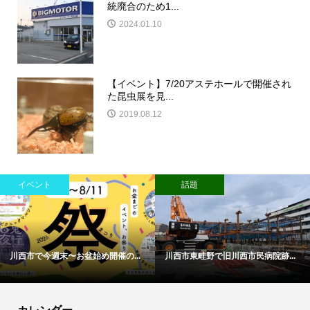
統廃合のため1...
2024.01.10
【イベント】7/20アステホールで開催され
た昆虫展を見...
2019.08.12
イベント
話題
川西市で今週末〜お盆始め開催の...
川西市東畦野で旧川西市民病院跡...