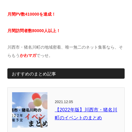
月間
PV
数
41
0000
を達成
！
月間訪問者数
8
0000
人以上！
川西市・猪名川町の地域密着、唯一無二のネット集客なら、そ
らもう
かわマガ
でっせ。
おすすめのまとめ記事
2021.12.05
【2022年版】川西市・猪名川
町のイベントのまとめ