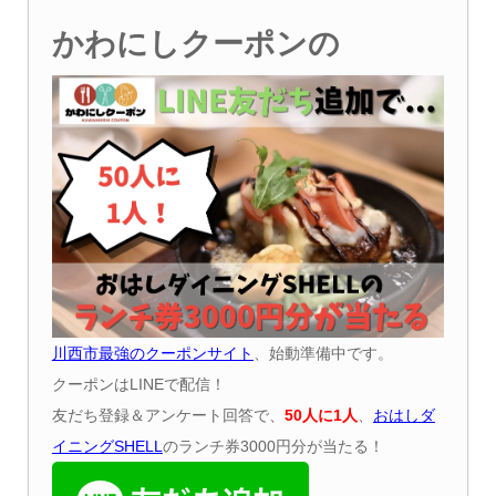
かわにしクーポンの
川西市最強のクーポンサイト
、始動準備中です。
クーポンはLINEで配信！
友だち登録＆アンケート回答で、
50
人に
1
人
、
おはしダ
イニング
SHELL
のランチ券3000円分が当たる！