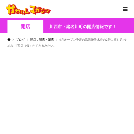
開店
川西市・猪名川町の開店情報です！
ブログ
開店
,
開店・閉店
4月オープン予定の温浴施設水春の2階に癒し処 ゆ
めみ 川西店（仮）ができるみたい。