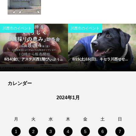
川西市のイベント
川西市のイベント
8/14(金)、アステ川西1階ぴぃぷぅ...
8/15(土)16(日)、キセラ川西せせ...
カレンダー
2024年1月
月
火
水
木
金
土
日
1
2
3
4
5
6
7