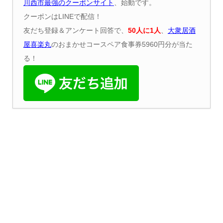
川西市最強のクーポンサイト
、始動です。
クーポンはLINEで配信！
友だち登録＆アンケート回答で、
50
人に
1
人
、
大衆居酒
屋喜楽丸
のおまかせコースペア食事券5960円分が当た
る！