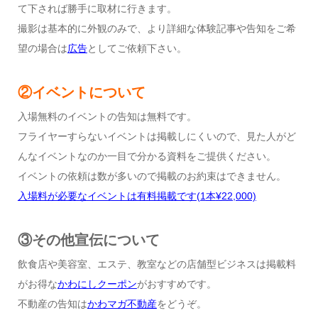
て下されば勝手に取材に行きます。
撮影は基本的に外観のみで、より詳細な体験記事や告知をご希
望の場合は
広告
としてご依頼下さい。
②イベントについて
入場無料のイベントの告知は無料です。
フライヤーすらないイベントは掲載しにくいので、見た人がど
んなイベントなのか一目で分かる資料をご提供ください。
イベントの依頼は数が多いので掲載のお約束はできません。
入場料が必要なイベントは有料掲載です
(1
本
¥22,000)
③その他宣伝について
飲食店や美容室、エステ、教室などの店舗型ビジネスは掲載料
がお得な
かわにしクーポン
がおすすめです。
不動産の告知は
かわマガ不動産
をどうぞ。