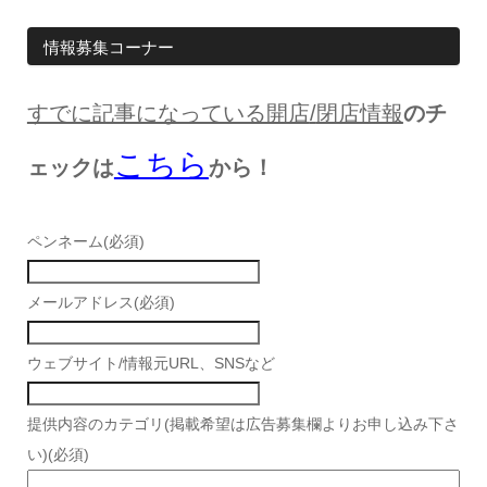
情報募集コーナー
すでに記事になっている開店
/
閉店情報
のチ
こちら
ェックは
から！
ペンネーム
(必須)
メールアドレス
(必須)
ウェブサイト/情報元URL、SNSなど
提供内容のカテゴリ(掲載希望は広告募集欄よりお申し込み下さ
い)
(必須)