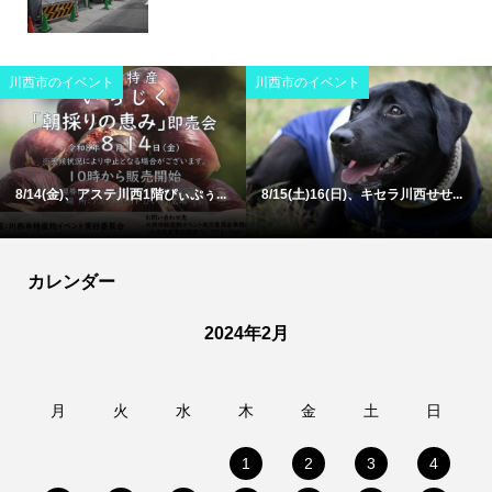
川西市のイベント
川西市のイベント
8/14(金)、アステ川西1階ぴぃぷぅ...
8/15(土)16(日)、キセラ川西せせ...
カレンダー
2024年2月
月
火
水
木
金
土
日
1
2
3
4