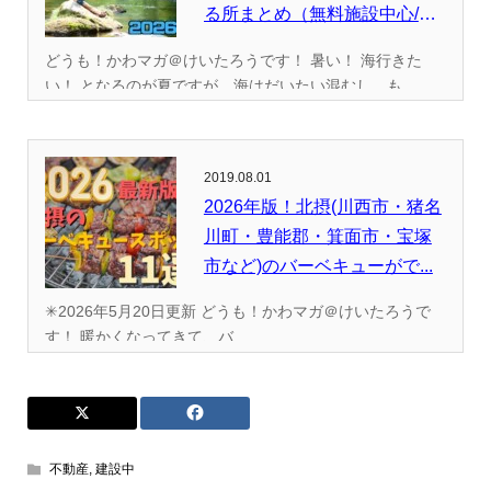
る所まとめ（無料施設中心/
全...
どうも！かわマガ＠けいたろうです！ 暑い！ 海行きた
い！ となるのが夏ですが、海はだいたい混むし、も...
2019.08.01
2026年版！北摂(川西市・猪名
川町・豊能郡・箕面市・宝塚
市など)のバーベキューがで...
✳︎2026年5月20日更新 どうも！かわマガ＠けいたろうで
す！ 暖かくなってきて、バ...
不動産
,
建設中