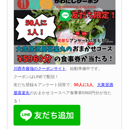
川西市最強のクーポンサイト
、始動準備中です。
クーポンはLINEで配信！
友だち登録＆アンケート回答で、
50
人に
1
人
、
大衆居酒
屋喜楽丸
のおまかせコースペア食事券5960円分が当た
る！