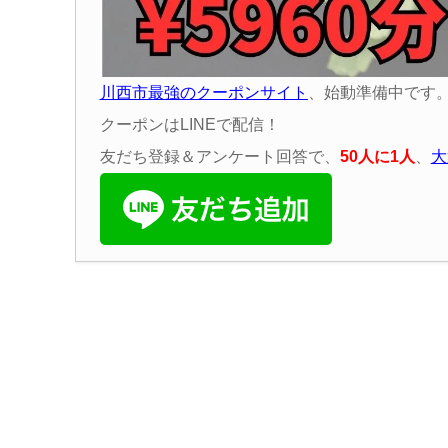
川西市最強のクーポンサイト
、始動準備中です
クーポンはLINEで配信！
友だち登録＆アンケート回答で、
50
人に
1
人
、
大