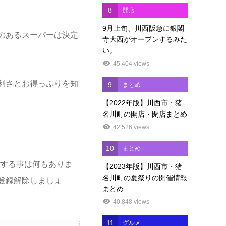
8
開店
9月上旬、川西阪急に銀閣
のあるスーパーは決定
寺大西がオープンするみた
い。
45,404 views
利さとお得っぷりを知
9
まとめ
【2022年版】川西市・猪
名川町の開店・閉店まとめ
42,526 views
10
まとめ
する事は何もありま
【2023年版】川西市・猪
名川町の夏祭りの開催情報
登録解除しましょ
まとめ
40,848 views
11
グルメ