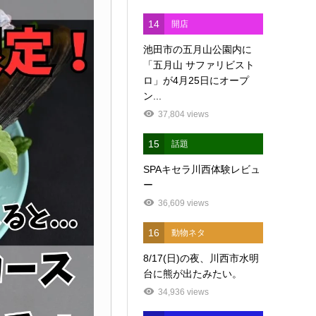
14
開店
池田市の五月山公園内に
「五月山 サファリビスト
ロ」が4月25日にオープ
ン...
37,804 views
15
話題
SPAキセラ川西体験レビュ
ー
36,609 views
16
動物ネタ
8/17(日)の夜、川西市水明
台に熊が出たみたい。
34,936 views