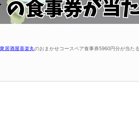
。
衆居酒屋喜楽丸
のおまかせコースペア食事券5960円分が当た