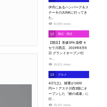
伊丹にあるハンバーグ＆ス
テーキのJUNKに行ってき
た。
40,665 views
12
開店・閉店
【開店】美健SPA 湯櫻 キ
セラ川西店、2019年8月8
日 グランドオープン!行
っ...
39,821 views
13
グルメ
4/27(土)、鰻重が1600
円〜！アステ川西3階にオ
ープンした「鰻の成瀬」に
行...
39,497 views