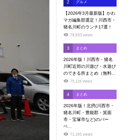
2
グルメ
【2026年3月最新版】かわ
マガ編集部選定！川西市・
猪名川町のランチ17選！
79,933 views
3
まとめ
2026年版！川西市・猪名
川町近郊の川遊び・水遊び
のできる所まとめ（無料...
75,116 views
4
まとめ
2026年版！北摂(川西市・
猪名川町・豊能郡・箕面
市・宝塚市など)のバー
ベ...
71,165 views