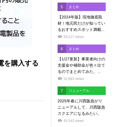
5
まとめ
【2024年版】現地徹底取
材！地元民だけが知ってい
るおすすめスポット満載...
59,217 views
6
まとめ
【1/27更新】事業者向けの
電を購入する
支援金や補助金が色々出て
るのでまとめてみた。...
52,683 views
7
リニューアル
2025年春に川西阪急がリ
ニューアルして、川西阪急
スクエアになるみたい。
45,543 views