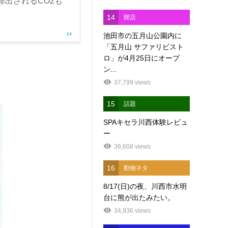
出されるCO2も
14
開店
池田市の五月山公園内に
「五月山 サファリビスト
ロ」が4月25日にオープ
ン...
37,799 views
15
話題
SPAキセラ川西体験レビュ
ー
36,608 views
16
動物ネタ
8/17(日)の夜、川西市水明
台に熊が出たみたい。
34,936 views