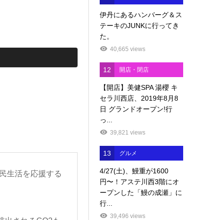
伊丹にあるハンバーグ＆ス
テーキのJUNKに行ってき
た。
40,665 views
12
開店・閉店
【開店】美健SPA 湯櫻 キ
セラ川西店、2019年8月8
日 グランドオープン!行
っ...
39,821 views
13
グルメ
4/27(土)、鰻重が1600
民生活を応援する
円〜！アステ川西3階にオ
ープンした「鰻の成瀬」に
行...
39,496 views