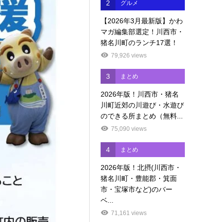
2
グルメ
【2026年3月最新版】かわ
マガ編集部選定！川西市・
猪名川町のランチ17選！
79,926 views
3
まとめ
2026年版！川西市・猪名
川町近郊の川遊び・水遊び
のできる所まとめ（無料...
75,090 views
4
まとめ
2026年版！北摂(川西市・
猪名川町・豊能郡・箕面
市・宝塚市など)のバー
ベ...
71,161 views