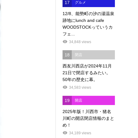
17
グルメ
12/8、能勢町の汐の湯温泉
跡地にlunch and cafe
WOODSTOCKっていうカ
フェ...
34,848 views
18
閉店
西友川西店が2024年11月
21日で閉店するみたい。
50年の歴史に幕。
34,583 views
19
開店
2025年版！川西市・猪名
川町の開店閉店情報のまと
め！
34,189 views