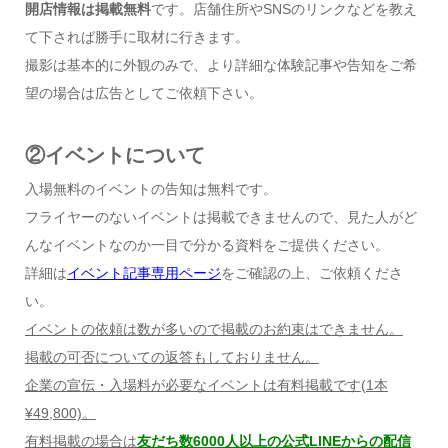
開店情報は掲載無料
です。店舗住所やSNSのリンクなどを教え
て下されば勝手に取材に行きます。
撮影は基本的に外観のみで、より詳細な体験記事や告知をご希
望の場合は広告としてご依頼下さい。
②イベントについて
入場無料のイベントの告知は無料です。
フライヤーのないイベントは掲載できませんので、見た人がど
んなイベントなのか一目で分かる資料をご提供ください。
詳細は
イベント記事専用ページ
をご確認の上、ご依頼くださ
い。
イベントの依頼は数が多いので掲載のお約束はできません。
掲載の可否についての返答もしておりません。
企業の宣伝・入場料が必要なイベントは有料掲載です
(1
本
¥49,800)
。
有料掲載の場合は
友だち数6000人以上の公式LINEからの配信