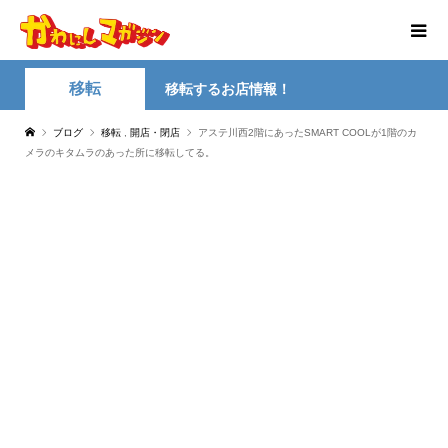
移転
移転するお店情報！
ブログ
移転
,
開店・閉店
アステ川西2階にあったSMART COOLが1階のカ
メラのキタムラのあった所に移転してる。