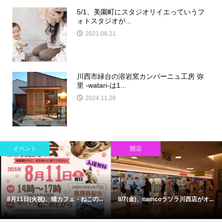
5/1、美園町にスタジオリイエっていうフ
ォトスタジオが...
2021.06.21
川西市緑台の溶岩窯カンパーニュ工房 弥
里 -watari-は1...
2024.11.26
イベント
開店
8月11日(火祝)、猫カフェ・ねこの...
8/7(金)、namcoラソラ川西店がオ...