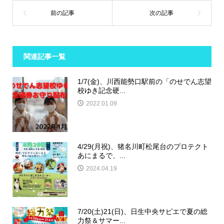
関連記事一覧
1/7(金)、川西能勢口駅前の「のせでん志望
校ゆき記念硬...
2022.01.09
4/29(月祝)、猪名川町松尾台のプロテクト
あにまるで、...
2024.04.19
7/20(土)21(日)、日生中央サピエで夏の総
力祭＆サマー...