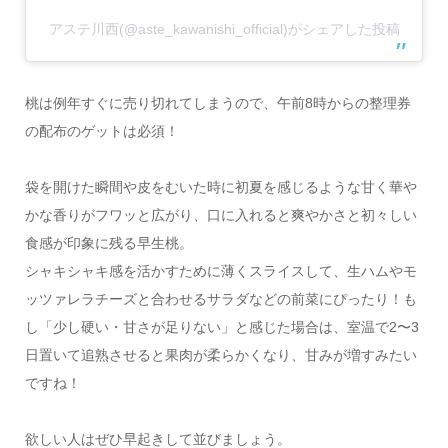
アステ川西(@aste_kawanishi_official)がシェアした投稿
桃は例年すぐに売り切れてしまうので、午前8時からの整理券
の配布のゲットは必須！
袋を開けた瞬間や皮をむいた時に初夏を感じるような甘く華や
かな香りがフワッと広がり、口に入れると爽やかさと初々しい
食感が印象に残る早生桃。
シャキシャキ感を活かすために薄くスライスして、生ハムやモ
ッツァレラチーズと合わせるサラダなどの前菜にぴったり！
も
し「少し硬い・甘さが足りない」と感じた場合は、室温で2〜3
日置いて追熟させると果肉が柔らかくなり、甘みが増すみたい
ですね！
欲しい人はぜひ早起きして並びましょう。