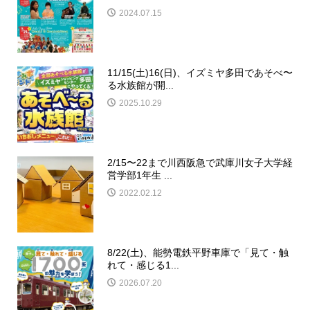
2024.07.15
11/15(土)16(日)、イズミヤ多田であそべ〜
る水族館が開...
2025.10.29
2/15〜22まで川西阪急で武庫川女子大学経
営学部1年生 ...
2022.02.12
8/22(土)、能勢電鉄平野車庫で「見て・触
れて・感じる1...
2026.07.20