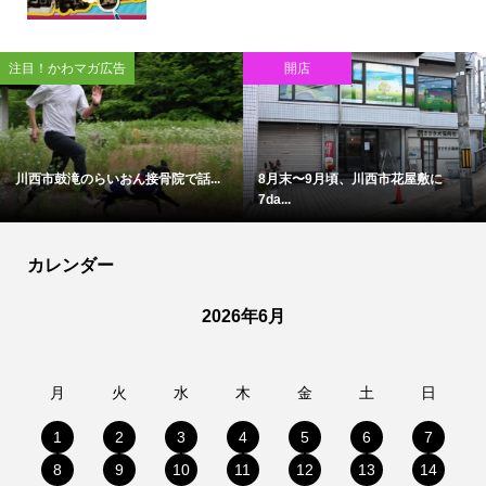
注目！かわマガ広告
開店
川西市鼓滝のらいおん接骨院で話...
8月末〜9月頃、川西市花屋敷に
7da...
カレンダー
2026年6月
月
火
水
木
金
土
日
1
2
3
4
5
6
7
8
9
10
11
12
13
14