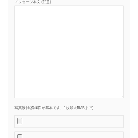
メッセージ本文 (任意)
写真添付(横構図が基本です。1枚最大5MBまで)