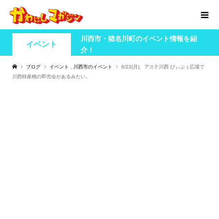
川西市・猪名川町のイベント情報を紹
イベント
介！
ブログ
イベント
,
川西市のイベント
6/22(月)、アステ川西 ぴぃぷぅ広場で
川西特産桃の即売会があるみたい。