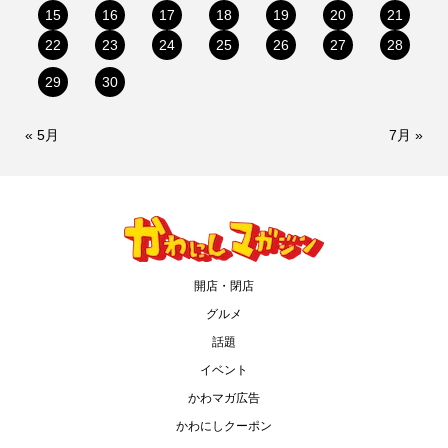
15
16
17
18
19
20
21
22
23
24
25
26
27
28
29
30
« 5月
7月 »
開店・閉店
グルメ
話題
イベント
かわマガ広告
かわにしクーポン