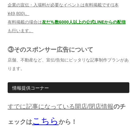
企業の宣伝・入場料が必要なイベントは有料掲載です
(1
本
¥49,800)
。
有料掲載の場合は
友だち数6000人以上の公式LINEからの配信
も行います。
③そのスポンサー広告について
店舗、不動産など、宣伝/告知にピッタリな記事制作プランがあ
ります。
情報提供コーナー
すでに記事になっている開店
/
閉店情報
のチ
こちら
ェックは
から！