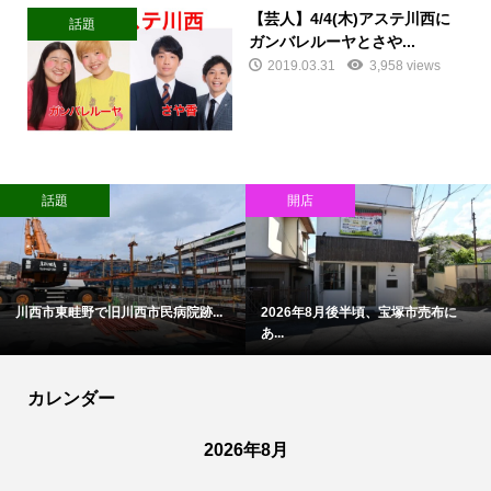
【芸人】4/4(木)アステ川西に
話題
ガンバレルーヤとさや...
2019.03.31
3,958 views
話題
開店
川西市東畦野で旧川西市民病院跡...
2026年8月後半頃、宝塚市売布に
あ...
カレンダー
2026年8月