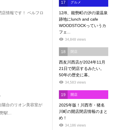
17
グルメ
12/8、能勢町の汐の湯温泉
閉店情報です！ ベルフロ
跡地にlunch and cafe
WOODSTOCKっていうカ
フェ...
34,848 views
18
閉店
西友川西店が2024年11月
21日で閉店するみたい。
50年の歴史に幕。
34,583 views
。
19
開店
向陽台のリオン美容室が
2025年版！川西市・猪名
川町の開店閉店情報のまと
駅...
め！
34,186 views