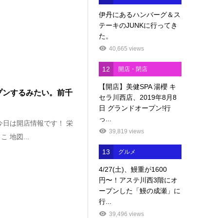
伊丹にあるハンバーグ＆ス
テーキのJUNKに行ってき
た。
40,665 views
12
開店・閉店
【開店】美健SPA 湯櫻 キ
ープンするみたい。前千
セラ川西店、2019年8月8
日 グランドオープン!行
っ...
今日は開店情報です！ 栄
39,819 views
地図...
13
グルメ
4/27(土)、鰻重が1600
円〜！アステ川西3階にオ
ープンした「鰻の成瀬」に
行...
39,496 views