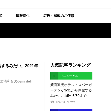
産
情報提供
広告・掲載のご依頼
人気記事ランキング
で閉店するみたい。2021年
1
リニューアル
和台のdemi deli
箕面観光ホテル・スパーガ
ーデンが3/31から休館する
みたい。1/5〜3/30まで...
124,531 views