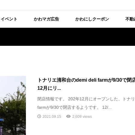
イベント
かわマガ広告
かわにしクーポン
不動
トナリエ清和台のdemi deli farmが9/30
12月にリ...
閉店情報です。 202年12月にオープンした、トナリエ清
farmが9/30で閉店するようです。 12/...
2021.09.15
2,609 views