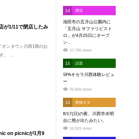
14
開店
池田市の五月山公園内に
が1/11で閉店したみ
「五月山 サファリビスト
ロ」が4月25日にオープ
ン...
イオンタウン川西1階のお
37,796 views
 ...
15
話題
SPAキセラ川西体験レビュ
ー
36,608 views
16
動物ネタ
8/17(日)の夜、川西市水明
台に熊が出たみたい。
34,933 views
n picnicが1月9