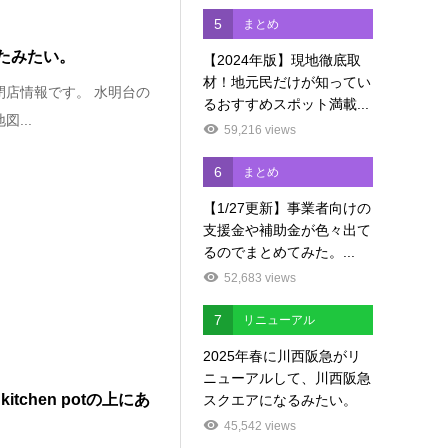
5
まとめ
したみたい。
【2024年版】現地徹底取
材！地元民だけが知ってい
閉店情報です。 水明台の
るおすすめスポット満載...
...
59,216 views
6
まとめ
【1/27更新】事業者向けの
支援金や補助金が色々出て
るのでまとめてみた。...
52,683 views
7
リニューアル
2025年春に川西阪急がリ
ニューアルして、川西阪急
itchen potの上にあ
スクエアになるみたい。
45,542 views