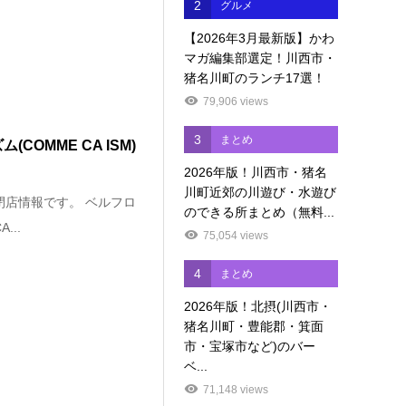
2
グルメ
【2026年3月最新版】かわ
マガ編集部選定！川西市・
猪名川町のランチ17選！
79,906 views
3
まとめ
OMME CA ISM)
2026年版！川西市・猪名
川町近郊の川遊び・水遊び
閉店情報です。 ベルフロ
のできる所まとめ（無料...
...
75,054 views
4
まとめ
2026年版！北摂(川西市・
猪名川町・豊能郡・箕面
市・宝塚市など)のバー
ベ...
71,148 views