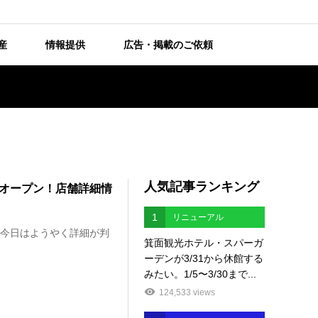
産
情報提供
広告・掲載のご依頼
人気記事ランキング
0にオープン！店舗詳細情
1
リニューアル
 今日はようやく詳細が判
箕面観光ホテル・スパーガ
ーデンが3/31から休館する
みたい。1/5〜3/30まで...
124,533 views