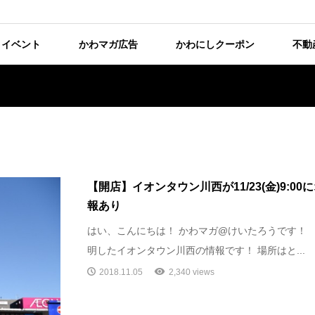
イベント
かわマガ広告
かわにしクーポン
不動
【開店】イオンタウン川西が11/23(金)9:0
報あり
はい、こんにちは！ かわマガ@けいたろうです！
明したイオンタウン川西の情報です！ 場所はと...
2018.11.05
2,340 views