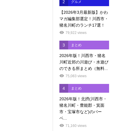
2
グルメ
【2026年3月最新版】かわ
マガ編集部選定！川西市・
猪名川町のランチ17選！
79,922 views
3
まとめ
2026年版！川西市・猪名
川町近郊の川遊び・水遊び
のできる所まとめ（無料...
75,083 views
4
まとめ
2026年版！北摂(川西市・
猪名川町・豊能郡・箕面
市・宝塚市など)のバー
ベ...
71,160 views