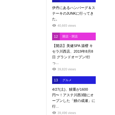
伊丹にあるハンバーグ＆ス
テーキのJUNKに行ってき
た。
40,665 views
12
開店・閉店
【開店】美健SPA 湯櫻 キ
セラ川西店、2019年8月8
日 グランドオープン!行
っ...
39,820 views
13
グルメ
4/27(土)、鰻重が1600
円〜！アステ川西3階にオ
ープンした「鰻の成瀬」に
行...
39,496 views