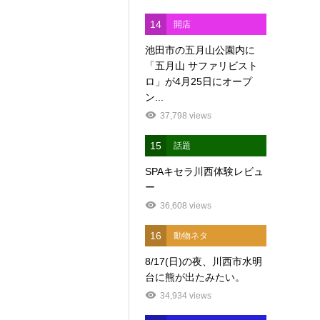
14
開店
池田市の五月山公園内に
「五月山 サファリビスト
ロ」が4月25日にオープ
ン...
37,798 views
15
話題
SPAキセラ川西体験レビュ
ー
36,608 views
16
動物ネタ
8/17(日)の夜、川西市水明
台に熊が出たみたい。
34,934 views