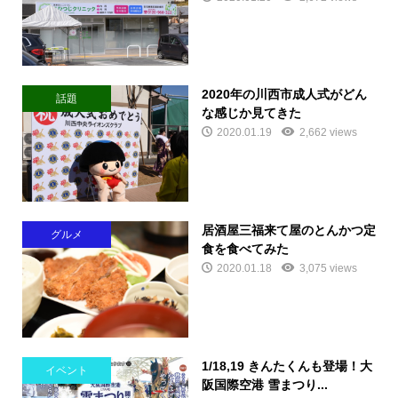
2020年の川西市成人式がどん
話題
な感じか見てきた
2020.01.19
2,662 views
居酒屋三福来て屋のとんかつ定
グルメ
食を食べてみた
2020.01.18
3,075 views
1/18,19 きんたくんも登場！大
イベント
阪国際空港 雪まつり...