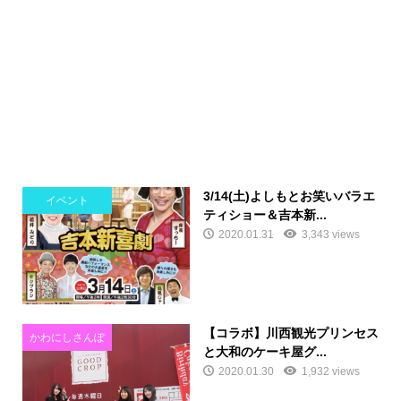
3/14(土)よしもとお笑いバラエ
イベント
ティショー＆吉本新...
2020.01.31
3,343 views
【コラボ】川西観光プリンセス
かわにしさんぽ
と大和のケーキ屋グ...
2020.01.30
1,932 views