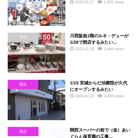
2020.01.17
1,505 views
川西阪急1階のルネ・デューが
閉店
1/26で閉店するみたい...
2020.01.16
2,449 views
1/15 宮城からだ治療院が久代
開店
にオープンするみたい
2020.01.15
2,950 views
関西スーパーの前で（仮）あい
開店
ぐらん保育園の工事...