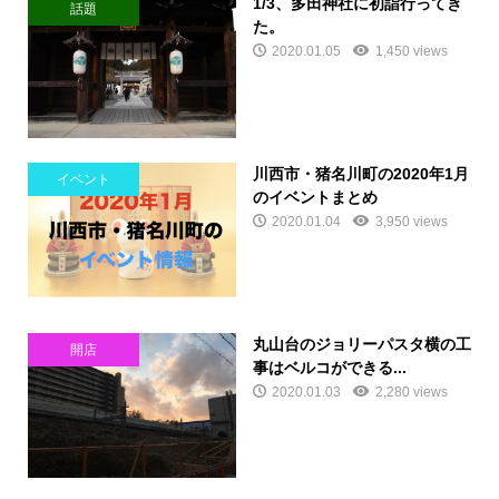
1/3、多田神社に初詣行ってき
話題
た。
2020.01.05
1,450 views
川西市・猪名川町の2020年1月
イベント
のイベントまとめ
2020.01.04
3,950 views
丸山台のジョリーパスタ横の工
開店
事はベルコができる...
2020.01.03
2,280 views