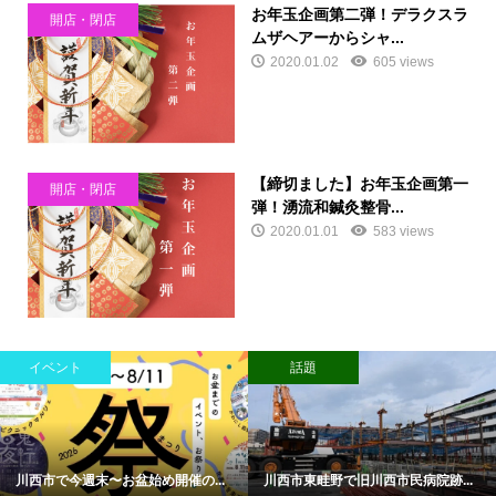
お年玉企画第二弾！デラクスラ
開店・閉店
ムザヘアーからシャ...
2020.01.02
605 views
【締切ました】お年玉企画第一
開店・閉店
弾！湧流和鍼灸整骨...
2020.01.01
583 views
イベント
話題
川西市で今週末〜お盆始め開催の...
川西市東畦野で旧川西市民病院跡...