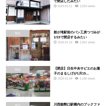
で閉店したみたい
2020.01.11
2,053 views
鼓が滝駅前のパン工房つづみが
閉店
1/15で閉店するみたい
2020.01.10
2,061 views
【閉店】日生中央サピエのお菓
閉店
子のまるしげが1月15...
2020.01.09
2,190 views
川西能勢口駅構内のブックファ
閉店