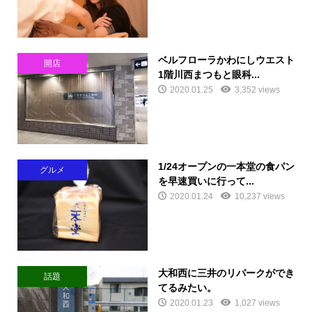
ベルフローラかわにしウエスト
開店
1階川西まつもと眼科...
2020.01.25
3,352 views
1/24オープンの一本堂の食パン
グルメ
を早速買いに行って...
2020.01.24
10,237 views
大和西に三井のリパークができ
話題
てるみたい。
2020.01.23
1,027 views