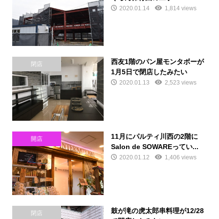
2020.01.14
1,814 views
西友1階のパン屋モンタボーが
閉店
1月5日で閉店したみたい
2020.01.13
2,523 views
11月にパルティ川西の2階に
開店
Salon de SOWAREってい...
2020.01.12
1,406 views
鼓が滝の虎太郎串料理が12/28
閉店