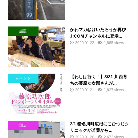
かわマガ@けいたろうが再び
話題
J:COMチャンネルに登場...
2020.01.22
1,885 views
【わしは行く！】3/31 川西育
イベント
ちの藤原功次郎さんが...
2020.01.21
1,827 views
2/1 猪名川町広根にこひつじク
開店
リニックが若葉から...
2020.01.20
2,672 views