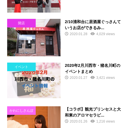
2/10清和台に居酒屋ぐっさんて
開店
いうお店ができるみ...
2020.01.28
4,029 views
2020年2月川西市・猪名川町の
イベント
イベントまとめ
2020.01.27
3,421 views
【コラボ】観光プリンセスと大
かわにしさんぽ
和東のアロマセラピ...
2020.01.26
1,216 views