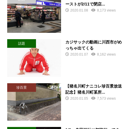
ーストが2/11で閉店...
2020.01.08
8,173 views
カジサックの動画に川西市がめ
話題
っちゃ出てくる
2020.01.07
8,162 views
【猪名川町ナニコレ珍百景放送
珍百景
記念】猪名川町某所...
2020.01.05
7,573 views