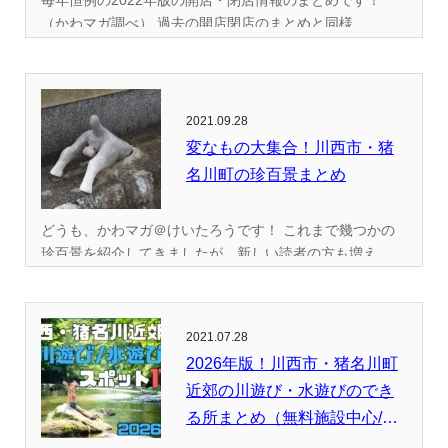
毎年恒例の2022年版の開店・閉店情報のまとめです！
（かわマガ調べ） 過去の開店閉店のまとめと同様...
2021.09.28
変なもの大集合！川西市・猪
名川町の珍百景まとめ
どうも、かわマガ＠けいたろうです！ これまで幾つかの
珍百景を紹介してきましたが、新しい読者の方も増え...
2021.07.28
2026年版！川西市・猪名川町
近郊の川遊び・水遊びのでき
る所まとめ（無料施設中心/
全...