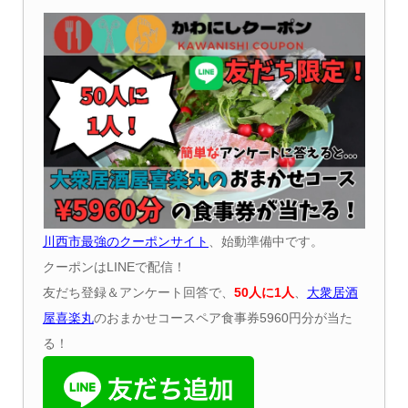
川西市最強のクーポンサイト
、始動準備中です。
クーポンはLINEで配信！
友だち登録＆アンケート回答で、
50
人に
1
人
、
大衆居酒
屋喜楽丸
のおまかせコースペア食事券5960円分が当た
る！