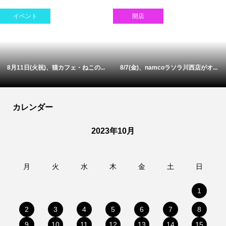
イベント
開店
8月11日(火祝)、猫カフェ・ねこの...
8/7(金)、namcoラソラ川西店がオ...
カレンダー
2023年10月
月
火
水
木
金
土
日
1
2
3
4
5
6
7
8
9
10
11
12
13
14
15