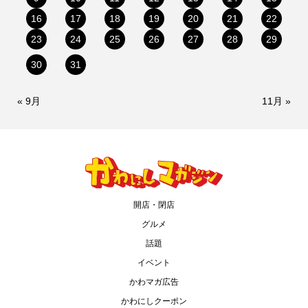
16
17
18
19
20
21
22
23
24
25
26
27
28
29
30
31
« 9月
11月 »
開店・閉店
グルメ
話題
イベント
かわマガ広告
かわにしクーポン